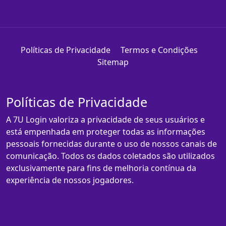
Políticas de Privacidade
Termos e Condições
Sitemap
Políticas de Privacidade
A 7U Login valoriza a privacidade de seus usuários e
está empenhada em proteger todas as informações
pessoais fornecidas durante o uso de nossos canais de
comunicação. Todos os dados coletados são utilizados
exclusivamente para fins de melhoria contínua da
experiência de nossos jogadores.