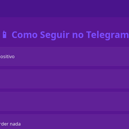
📱 Como Seguir no Telegram
ositivo
erder nada