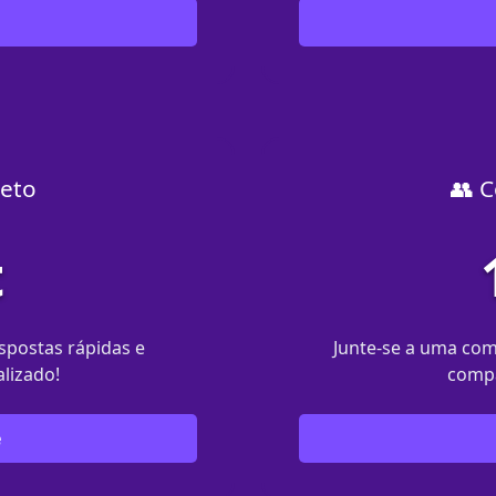
reto
👥 
t
espostas rápidas e
Junte-se a uma com
lizado!
compa
e