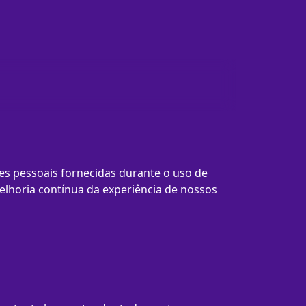
es pessoais fornecidas durante o uso de
elhoria contínua da experiência de nossos