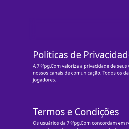
Políticas de Privacida
A 7Kfpg.Com valoriza a privacidade de seu
nossos canais de comunicação. Todos os dad
jogadores.
Termos e Condições
Os usuários da 7Kfpg.Com concordam em res