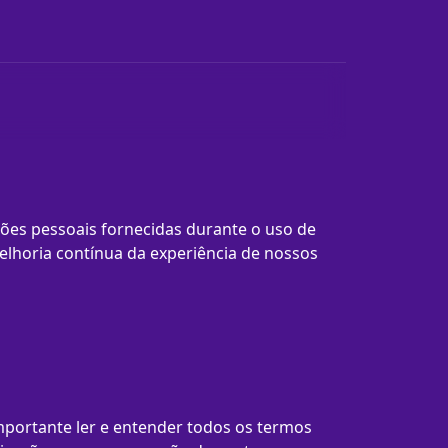
ões pessoais fornecidas durante o uso de
elhoria contínua da experiência de nossos
mportante ler e entender todos os termos