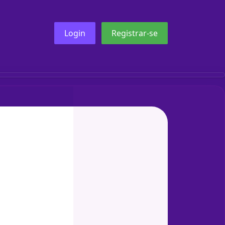
Login
Registrar-se