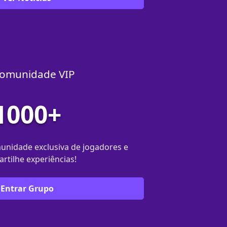
Comunidade VIP
1000+
unidade exclusiva de jogadores e
rtilhe experiências!
Entrar Grupo