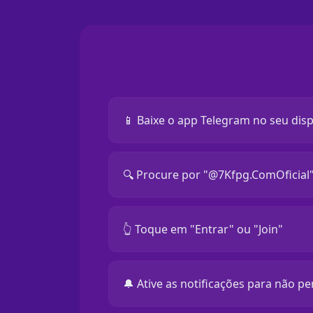
📱 Baixe o app Telegram no seu disp
🔍 Procure por "@7Kfpg.ComOficial
👆 Toque em "Entrar" ou "Join"
🔔 Ative as notificações para não p