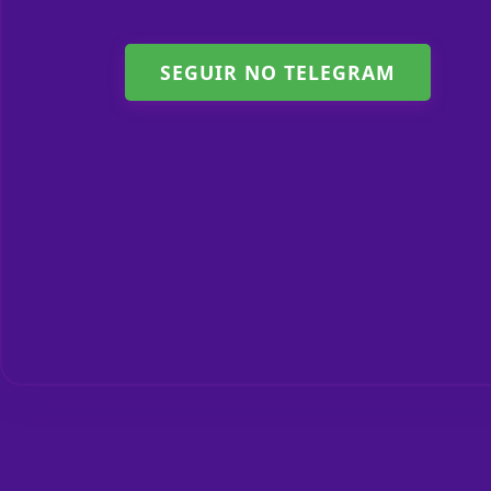
SEGUIR NO TELEGRAM