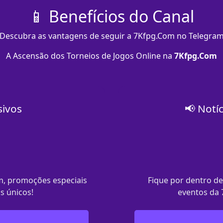
📱 Benefícios do Canal
Descubra as vantagens de seguir a 7Kfpg.Com no Telegra
A Ascensão dos Torneios de Jogos Online na
7Kfpg.Com
sivos
📢 Notí
m, promoções especiais
Fique por dentro d
s únicos!
eventos da 