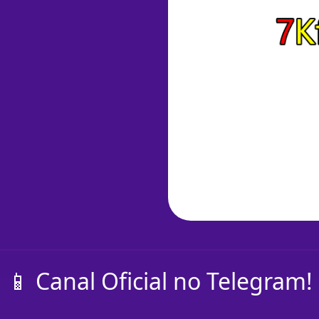
📱 Canal Oficial no Telegram!