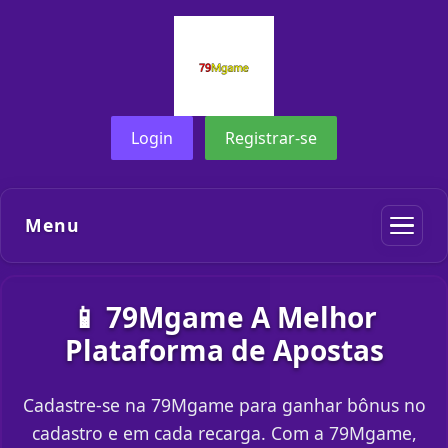
Login
Registrar-se
Menu
📱 79Mgame A Melhor
Plataforma de Apostas
Cadastre-se na 79Mgame para ganhar bônus no
cadastro e em cada recarga. Com a 79Mgame,