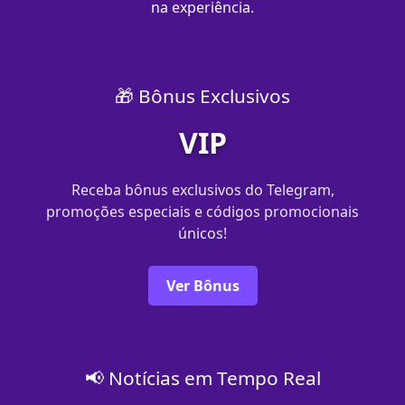
na experiência.
🎁 Bônus Exclusivos
VIP
Receba bônus exclusivos do Telegram,
promoções especiais e códigos promocionais
únicos!
Ver Bônus
📢 Notícias em Tempo Real