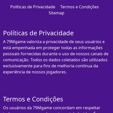
Políticas de Privacidade
Termos e Condições
Sitemap
Políticas de Privacidade
A 79Mgame valoriza a privacidade de seus usuários e
está empenhada em proteger todas as informações
pessoais fornecidas durante o uso de nossos canais de
comunicação. Todos os dados coletados são utilizados
exclusivamente para fins de melhoria contínua da
experiência de nossos jogadores.
Termos e Condições
Os usuários da 79Mgame concordam em respeitar