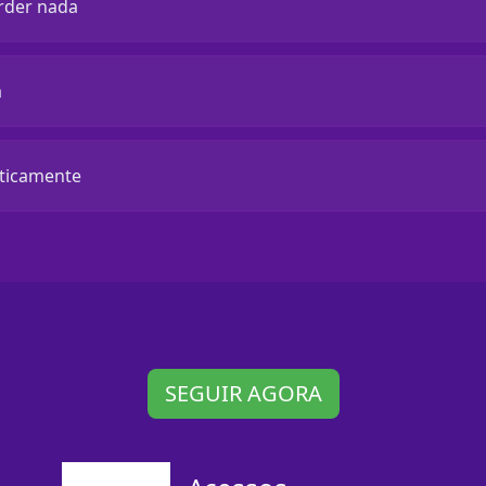
erder nada
a
aticamente
SEGUIR AGORA