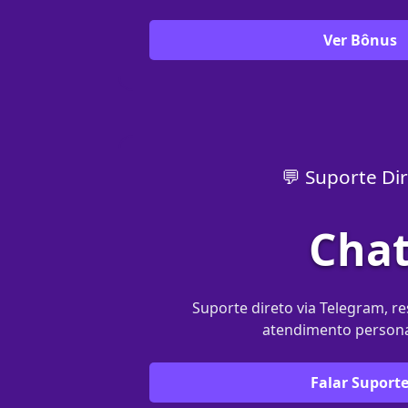
Ver Bônus
💬 Suporte Di
Cha
Suporte direto via Telegram, r
atendimento persona
Falar Suport