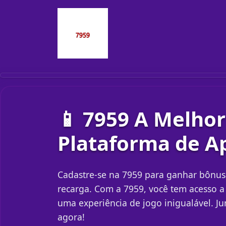
📱 7959 A Melhor
Plataforma de A
Cadastre-se na 7959 para ganhar bônus
recarga. Com a 7959, você tem acesso a
uma experiência de jogo inigualável. J
agora!