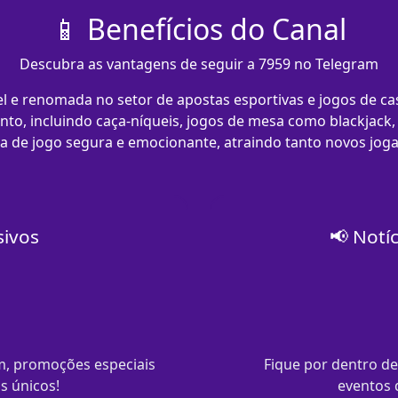
📱 Benefícios do Canal
Descubra as vantagens de seguir a 7959 no Telegram
l e renomada no setor de apostas esportivas e jogos de c
o, incluindo caça-níqueis, jogos de mesa como blackjack, r
ia de jogo segura e emocionante, atraindo tanto novos jog
sivos
📢 Notí
m, promoções especiais
Fique por dentro d
s únicos!
eventos 