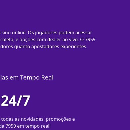
assino online. Os jogadores podem acessar
oleta, e opções com dealer ao vivo. O 7959
adores quanto apostadores experientes.
cias em Tempo Real
24/7
e todas as novidades, promoções e
da 7959 em tempo real!