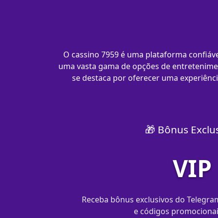
O cassino 7959 é uma plataforma confiáve
uma vasta gama de opções de entreteniment
se destaca por oferecer uma experiênc
🎁 Bônus Exclu
VIP
Receba bônus exclusivos do Telegra
e códigos promocionai