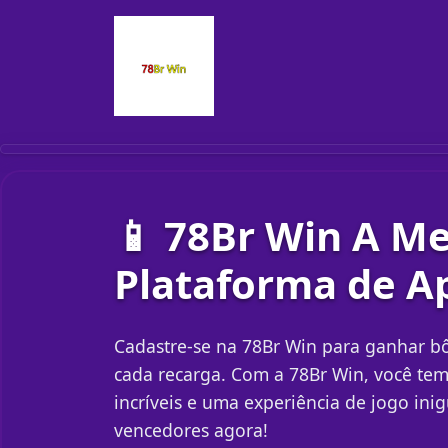
📱 78Br Win A M
Plataforma de A
Cadastre-se na 78Br Win para ganhar b
cada recarga. Com a 78Br Win, você te
incríveis e uma experiência de jogo inig
vencedores agora!