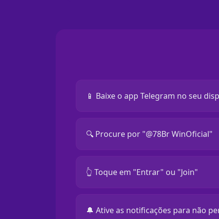
📱 Baixe o app Telegram no seu disp
🔍 Procure por "@78Br WinOficial"
👆 Toque em "Entrar" ou "Join"
🔔 Ative as notificações para não p