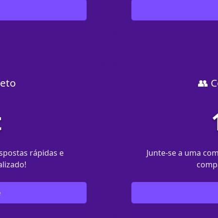
reto
👥 
t
espostas rápidas e
Junte-se a uma com
lizado!
compa
e