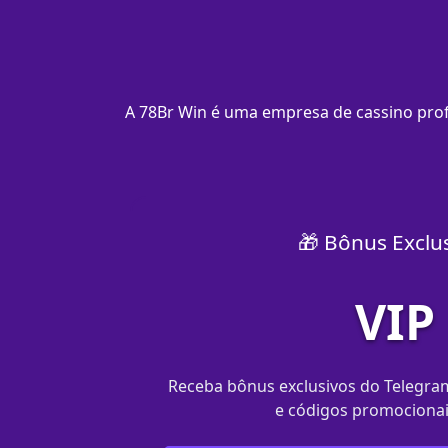
A 78Br Win é uma empresa de cassino profi
🎁 Bônus Exclu
VIP
Receba bônus exclusivos do Telegra
e códigos promocionai