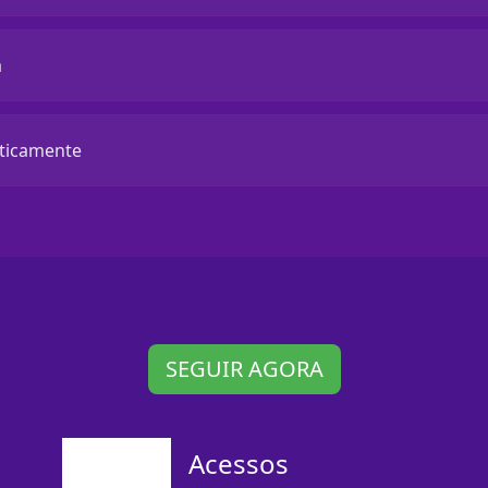
a
aticamente
SEGUIR AGORA
Acessos