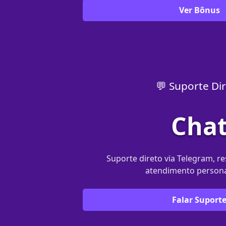
Ver Bônus
💬 Suporte Di
Cha
Suporte direto via Telegram, r
atendimento persona
Falar Suport