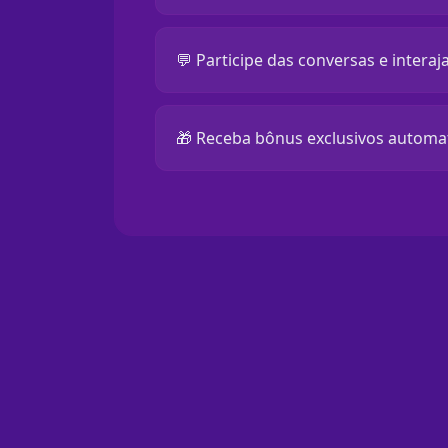
💬 Participe das conversas e interaj
🎁 Receba bônus exclusivos autom