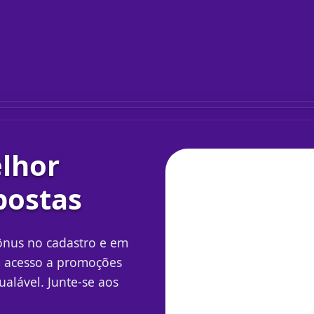
elhor
postas
ônus no cadastro e em
m acesso a promoções
ualável. Junte-se aos