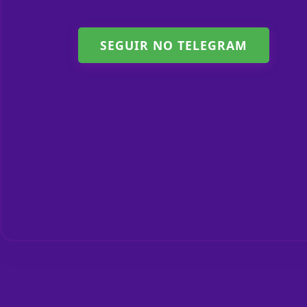
SEGUIR NO TELEGRAM