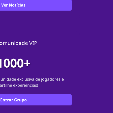
Ver Notícias
Comunidade VIP
1000+
unidade exclusiva de jogadores e
rtilhe experiências!
Entrar Grupo