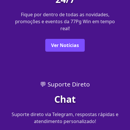
Fique por dentro de todas as novidades,
promoções e eventos da 77Pg Win em tempo
real!
Ver Notícias
💬 Suporte Direto
Chat
Suporte direto via Telegram, respostas rápidas e
atendimento personalizado!