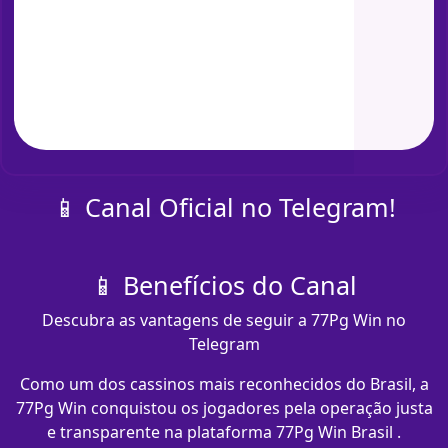
📱 Canal Oficial no Telegram!
📱 Benefícios do Canal
Descubra as vantagens de seguir a 77Pg Win no
Telegram
Como um dos cassinos mais reconhecidos do Brasil, a
77Pg Win conquistou os jogadores pela operação justa
e transparente na plataforma 77Pg Win Brasil .