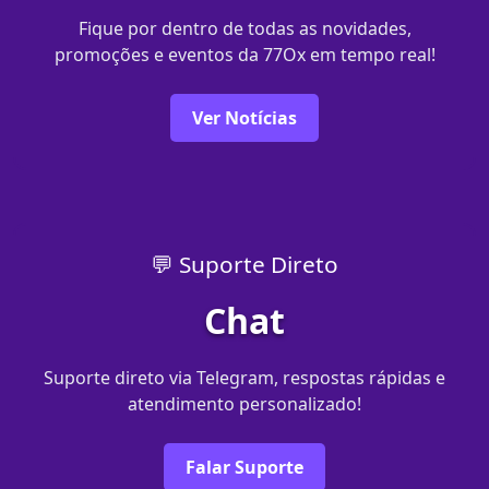
Fique por dentro de todas as novidades,
promoções e eventos da 77Ox em tempo real!
Ver Notícias
💬 Suporte Direto
Chat
Suporte direto via Telegram, respostas rápidas e
atendimento personalizado!
Falar Suporte