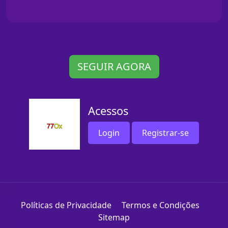
SEGUIR AGORA
Acessos
Login
Registrar-se
Políticas de Privacidade
Termos e Condições
Sitemap