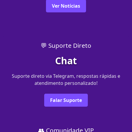
Ver Notícias
💬 Suporte Direto
Chat
Suporte direto via Telegram, respostas rápidas e
atendimento personalizado!
Falar Suporte
👥 Comunidade VIP