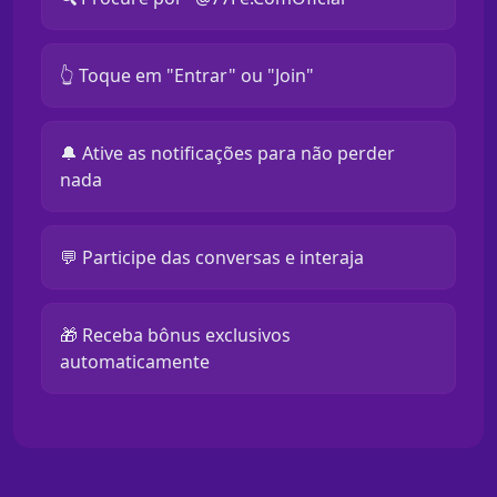
👆 Toque em "Entrar" ou "Join"
🔔 Ative as notificações para não perder
nada
💬 Participe das conversas e interaja
🎁 Receba bônus exclusivos
automaticamente