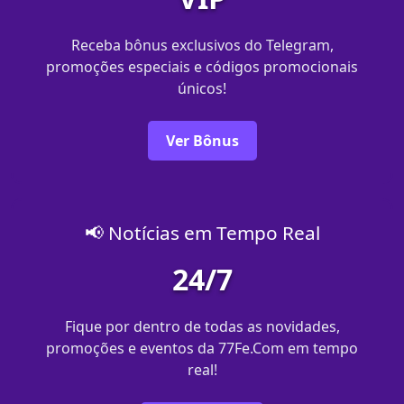
Receba bônus exclusivos do Telegram,
promoções especiais e códigos promocionais
únicos!
Ver Bônus
📢 Notícias em Tempo Real
24/7
Fique por dentro de todas as novidades,
promoções e eventos da 77Fe.Com em tempo
real!