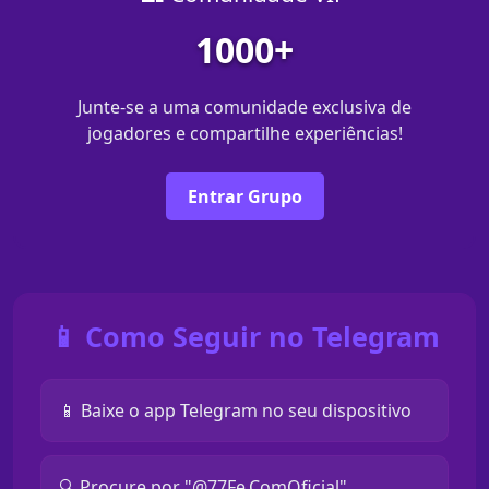
1000+
Junte-se a uma comunidade exclusiva de
jogadores e compartilhe experiências!
Entrar Grupo
📱 Como Seguir no Telegram
📱 Baixe o app Telegram no seu dispositivo
🔍 Procure por "@77Fe.ComOficial"