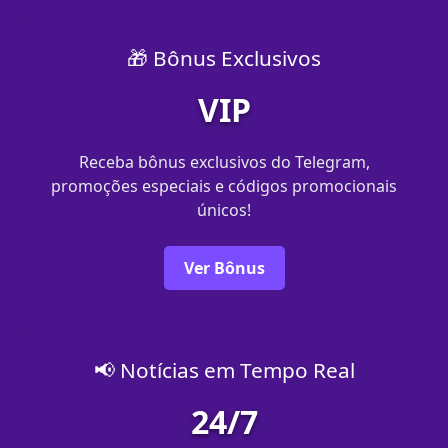
🎁 Bônus Exclusivos
VIP
Receba bônus exclusivos do Telegram,
promoções especiais e códigos promocionais
únicos!
Ver Bônus
📢 Notícias em Tempo Real
24/7