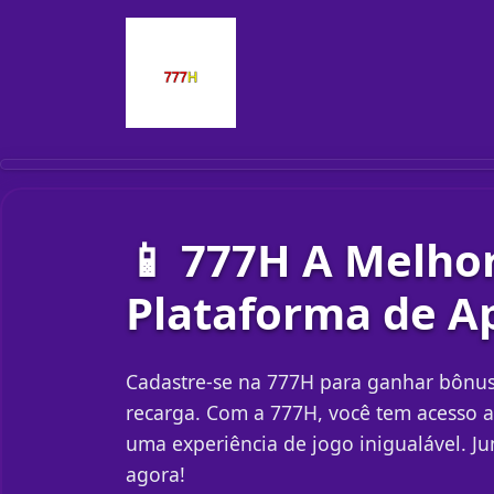
📱 777H A Melho
Plataforma de A
Cadastre-se na 777H para ganhar bônus
recarga. Com a 777H, você tem acesso a
uma experiência de jogo inigualável. J
agora!