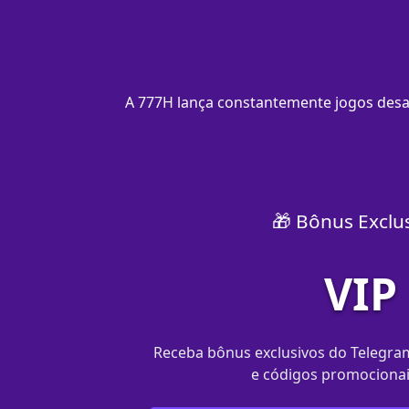
A 777H lança constantemente jogos desaf
🎁 Bônus Exclu
VIP
Receba bônus exclusivos do Telegra
e códigos promocionai