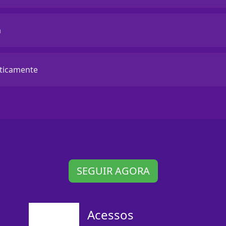
a
aticamente
SEGUIR AGORA
Acessos