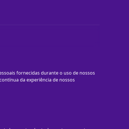
essoais fornecidas durante o uso de nossos
 contínua da experiência de nossos