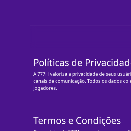
Políticas de Privacida
A 777H valoriza a privacidade de seus usuá
canais de comunicação. Todos os dados cole
jogadores.
Termos e Condições