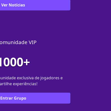
Ver Notícias
Comunidade VIP
1000+
unidade exclusiva de jogadores e
rtilhe experiências!
Entrar Grupo