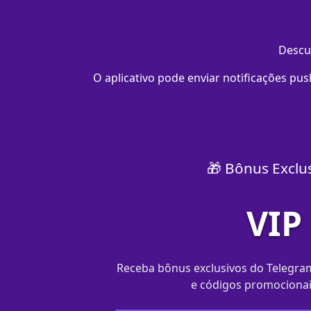
Descu
O aplicativo pode enviar notificações pu
🎁 Bônus Exclu
VIP
Receba bônus exclusivos do Telegra
e códigos promocionai