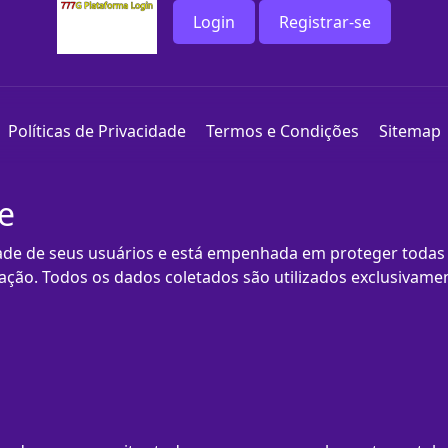
Login
Registrar-se
Políticas de Privacidade
Termos e Condições
Sitemap
de
dade de seus usuários e está empenhada em proteger todas
ção. Todos os dados coletados são utilizados exclusivamen