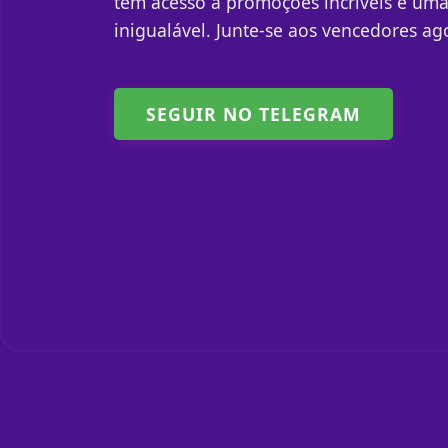
tem acesso a promoções incríveis e uma
inigualável. Junte-se aos vencedores ag
SEGUIR NO TELEGRAM