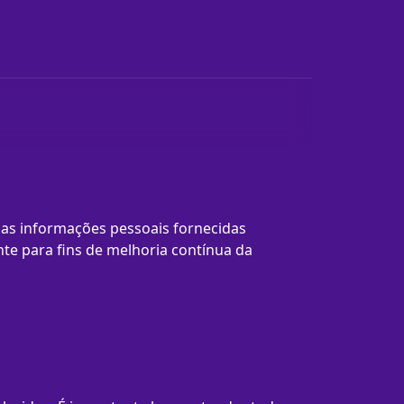
 as informações pessoais fornecidas
te para fins de melhoria contínua da