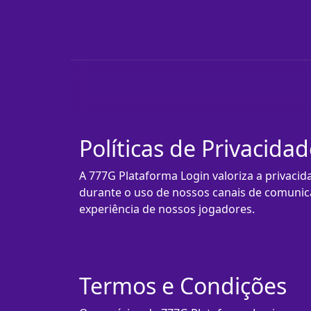
Políticas de Privacida
A 777G Plataforma Login valoriza a privaci
durante o uso de nossos canais de comunica
experiência de nossos jogadores.
Termos e Condições