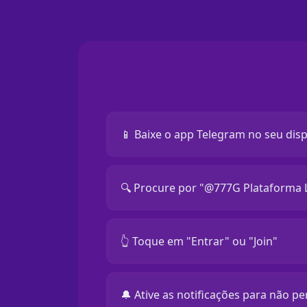
📱 Baixe o app Telegram no seu disp
🔍 Procure por "@777G Plataforma L
👆 Toque em "Entrar" ou "Join"
🔔 Ative as notificações para não p