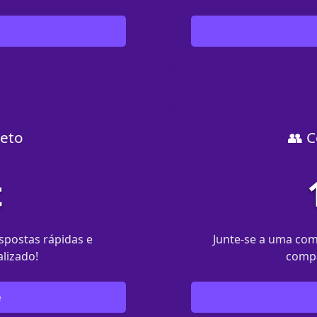
reto
👥 
t
espostas rápidas e
Junte-se a uma com
lizado!
compa
e