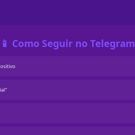
📱 Como Seguir no Telegram
ositivo
al"