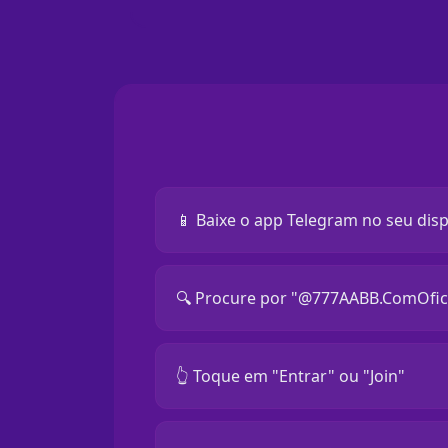
📱 Baixe o app Telegram no seu disp
🔍 Procure por "@777AABB.ComOfici
👆 Toque em "Entrar" ou "Join"