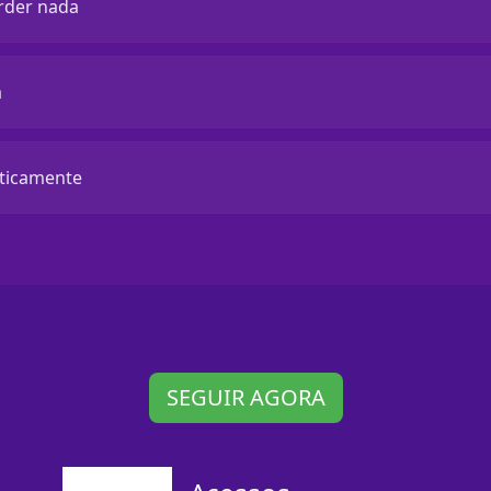
erder nada
a
aticamente
SEGUIR AGORA