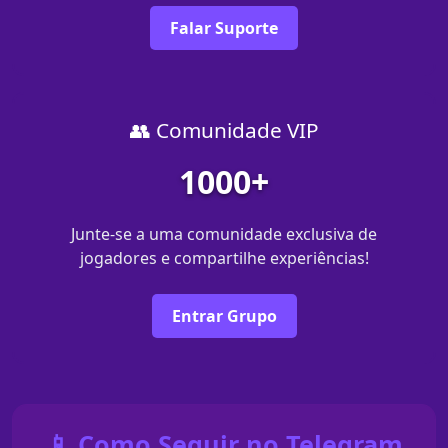
Falar Suporte
👥 Comunidade VIP
1000+
Junte-se a uma comunidade exclusiva de
jogadores e compartilhe experiências!
Entrar Grupo
📱 Como Seguir no Telegram