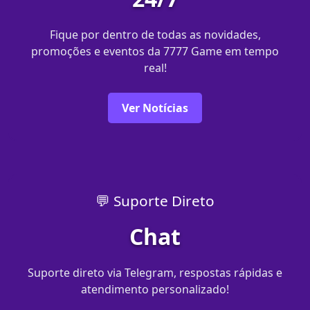
Fique por dentro de todas as novidades,
promoções e eventos da 7777 Game em tempo
real!
Ver Notícias
💬 Suporte Direto
Chat
Suporte direto via Telegram, respostas rápidas e
atendimento personalizado!