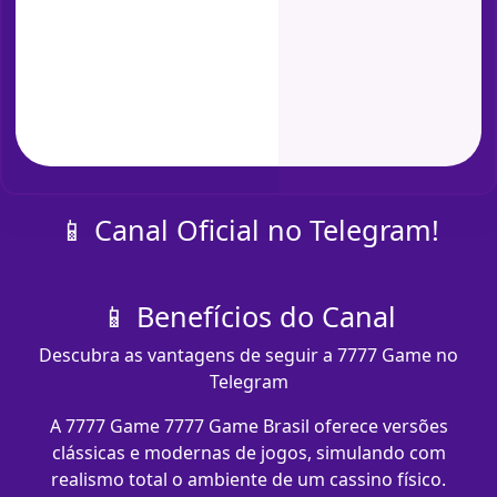
📱 Canal Oficial no Telegram!
📱 Benefícios do Canal
Descubra as vantagens de seguir a 7777 Game no
Telegram
A 7777 Game 7777 Game Brasil oferece versões
clássicas e modernas de jogos, simulando com
realismo total o ambiente de um cassino físico.