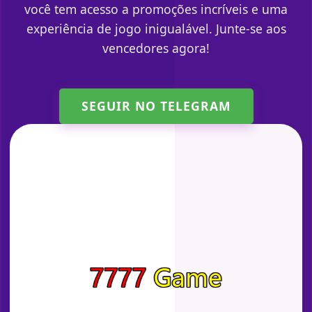
você tem acesso a promoções incríveis e uma
experiência de jogo inigualável. Junte-se aos
vencedores agora!
SEGUIR NO TELEGRAM