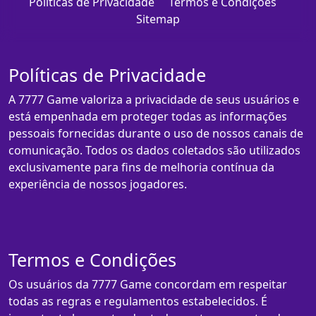
Políticas de Privacidade
Termos e Condições
Sitemap
Políticas de Privacidade
A 7777 Game valoriza a privacidade de seus usuários e
está empenhada em proteger todas as informações
pessoais fornecidas durante o uso de nossos canais de
comunicação. Todos os dados coletados são utilizados
exclusivamente para fins de melhoria contínua da
experiência de nossos jogadores.
Termos e Condições
Os usuários da 7777 Game concordam em respeitar
todas as regras e regulamentos estabelecidos. É