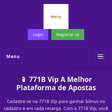
Login
Registrar-se
Menu
📱 771B Vip A Melhor
Plataforma de Apostas
Cadastre-se na 771B Vip para ganhar bônus no
cadastro e em cada recarga. Com a 771B Vip, você