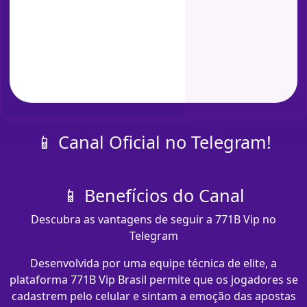
📱 Canal Oficial no Telegram!
📱 Benefícios do Canal
Descubra as vantagens de seguir a 771B Vip no
Telegram
Desenvolvida por uma equipe técnica de elite, a
plataforma 771B Vip Brasil permite que os jogadores se
cadastrem pelo celular e sintam a emoção das apostas