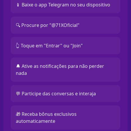
📱 Baixe o app Telegram no seu dispositivo
🔍 Procure por "@71XOficial"
👆 Toque em "Entrar" ou "Join"
🔔 Ative as notificações para não perder
nada
💬 Participe das conversas e interaja
🎁 Receba bônus exclusivos
automaticamente