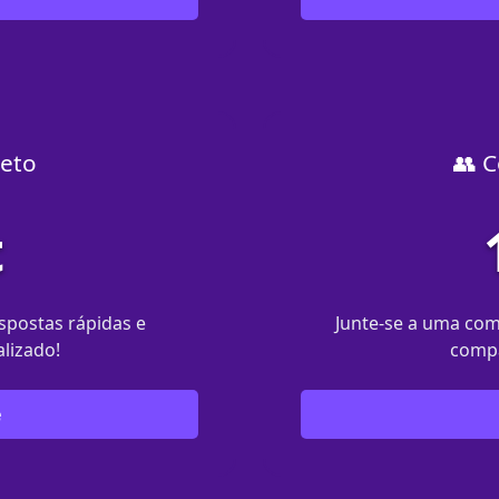
reto
👥 
t
espostas rápidas e
Junte-se a uma com
lizado!
compa
e