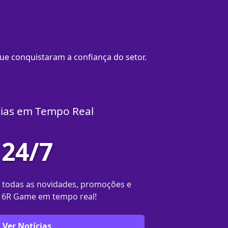
ue conquistaram a confiança do setor.
cias em Tempo Real
24/7
e todas as novidades, promoções e
 6R Game em tempo real!
Ver Notícias