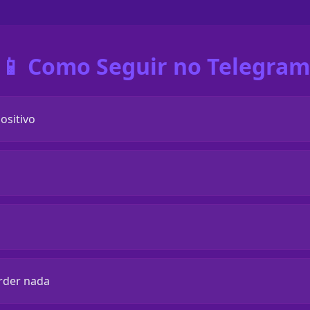
📱 Como Seguir no Telegram
ositivo
erder nada