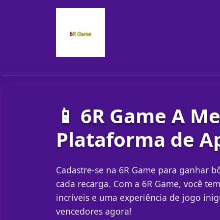
📱 6R Game A Me
Plataforma de A
Cadastre-se na 6R Game para ganhar b
cada recarga. Com a 6R Game, você te
incríveis e uma experiência de jogo inig
vencedores agora!