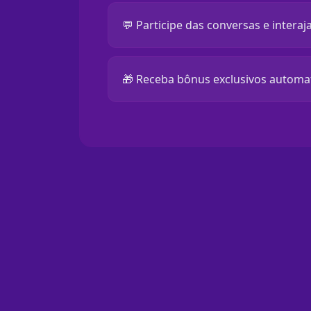
💬 Participe das conversas e interaj
🎁 Receba bônus exclusivos autom