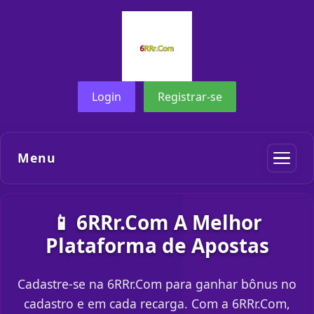
Login
Registrar-se
Menu
📱 6RRr.Com A Melhor
Plataforma de Apostas
Cadastre-se na 6RRr.Com para ganhar bônus no
cadastro e em cada recarga. Com a 6RRr.Com,