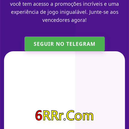
você tem acesso a promoções incríveis e uma
experiência de jogo inigualável. Junte-se aos
vencedores agora!
SEGUIR NO TELEGRAM