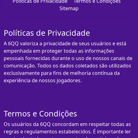
Políticas de Privacidade
Termos e Condições
Sitemap
Políticas de Privacidade
A 6QQ valoriza a privacidade de seus usuários e está
empenhada em proteger todas as informações
pessoais fornecidas durante o uso de nossos canais de
comunicação. Todos os dados coletados são utilizados
exclusivamente para fins de melhoria contínua da
experiência de nossos jogadores.
Termos e Condições
Os usuários da 6QQ concordam em respeitar todas as
regras e regulamentos estabelecidos. É importante ler