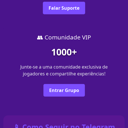
Falar Suporte
👥 Comunidade VIP
1000+
Junte-se a uma comunidade exclusiva de
jogadores e compartilhe experiências!
Entrar Grupo
📱 Como Seguir no Telegram