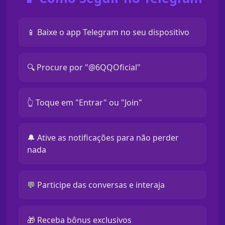
📱 Baixe o app Telegram no seu dispositivo
🔍 Procure por "@6QQOficial"
👆 Toque em "Entrar" ou "Join"
🔔 Ative as notificações para não perder
nada
💬 Participe das conversas e interaja
🎁 Receba bônus exclusivos