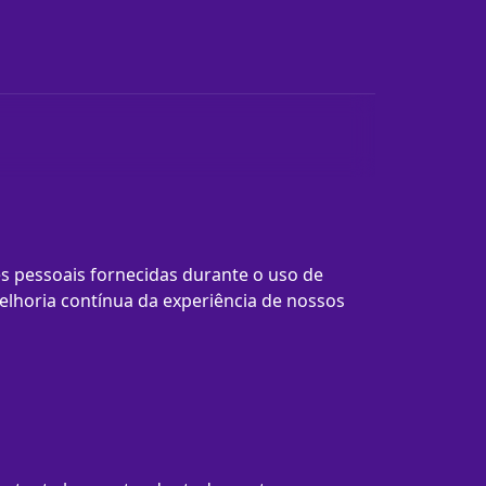
s pessoais fornecidas durante o uso de
elhoria contínua da experiência de nossos