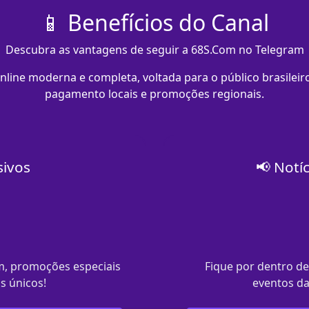
📱 Benefícios do Canal
Descubra as vantagens de seguir a 68S.Com no Telegram
line moderna e completa, voltada para o público brasilei
pagamento locais e promoções regionais.
sivos
📢 Notí
m, promoções especiais
Fique por dentro d
s únicos!
eventos da