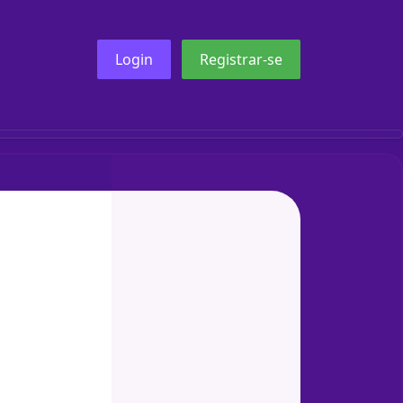
Login
Registrar-se