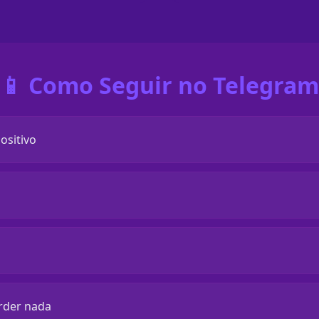
📱 Como Seguir no Telegram
ositivo
erder nada