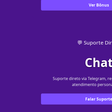
Ver Bônus
💬 Suporte Di
Cha
Suporte direto via Telegram, r
atendimento persona
Falar Suport