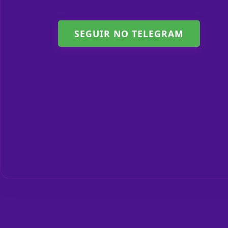
SEGUIR NO TELEGRAM