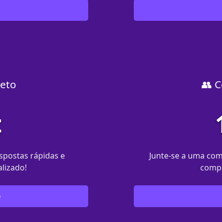
reto
👥 
t
espostas rápidas e
Junte-se a uma com
lizado!
compa
e