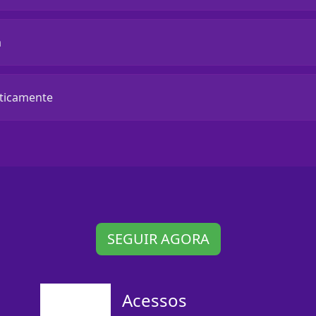
a
aticamente
SEGUIR AGORA
Acessos