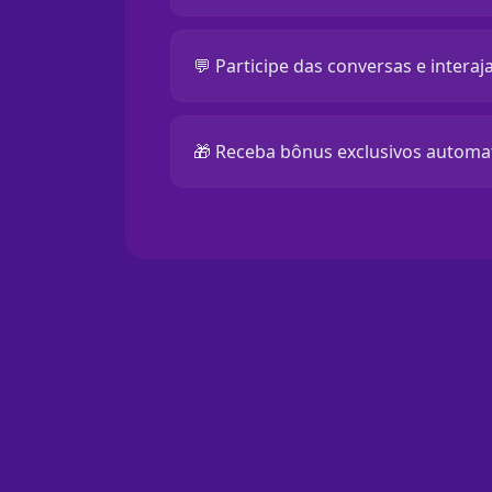
💬 Participe das conversas e interaj
🎁 Receba bônus exclusivos autom