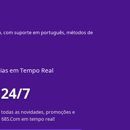
ro, com suporte em português, métodos de
cias em Tempo Real
24/7
e todas as novidades, promoções e
 68S.Com em tempo real!