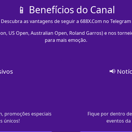
📱 Benefícios do Canal
Descubra as vantagens de seguir a 688X.Com no Telegram
n, US Open, Australian Open, Roland Garros) e nos torne
para mais emoção.
sivos
📢 Notí
m, promoções especiais
Fique por dentro d
s únicos!
eventos da