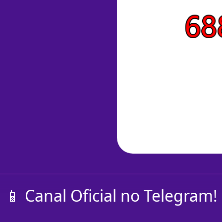
📱 Canal Oficial no Telegram!