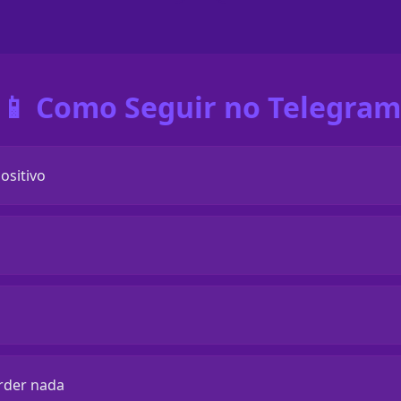
📱 Como Seguir no Telegram
ositivo
erder nada