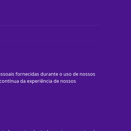
essoais fornecidas durante o uso de nossos
 contínua da experiência de nossos