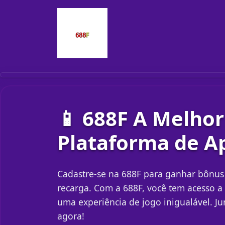
📱 688F A Melhor
Plataforma de A
Cadastre-se na 688F para ganhar bônus
recarga. Com a 688F, você tem acesso a
uma experiência de jogo inigualável. J
agora!