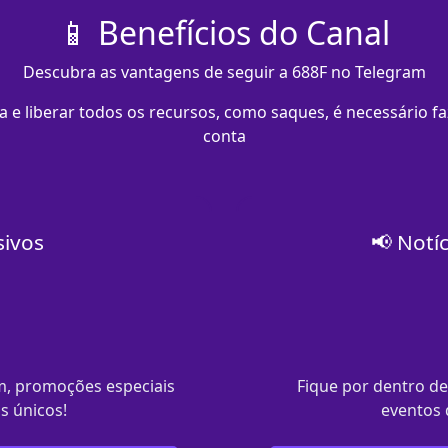
📱 Benefícios do Canal
Descubra as vantagens de seguir a 688F no Telegram
a e liberar todos os recursos, como saques, é necessário f
conta
sivos
📢 Notí
m, promoções especiais
Fique por dentro d
s únicos!
eventos 