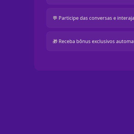
💬 Participe das conversas e interaj
🎁 Receba bônus exclusivos autom