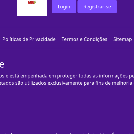
Login
Registrar-se
Políticas de Privacidade
Termos e Condições
Sitemap
de
rios e está empenhada em proteger todas as informações p
tados são utilizados exclusivamente para fins de melhoria