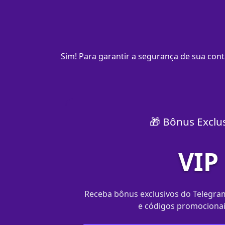
Sim! Para garantir a segurança de sua cont
🎁 Bônus Exclu
VIP
Receba bônus exclusivos do Telegra
e códigos promocionai