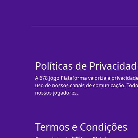
Políticas de Privacida
A 678 Jogo Plataforma valoriza a privacida
uso de nossos canais de comunicação. Todos
nossos jogadores.
Termos e Condições