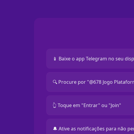
📱 Baixe o app Telegram no seu disp
🔍 Procure por "@678 Jogo Platafor
👆 Toque em "Entrar" ou "Join"
🔔 Ative as notificações para não p