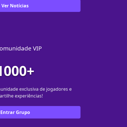
Ver Notícias
Comunidade VIP
1000+
unidade exclusiva de jogadores e
rtilhe experiências!
Entrar Grupo