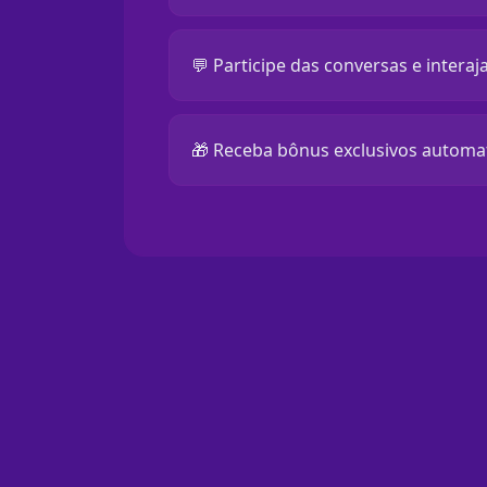
💬 Participe das conversas e interaj
🎁 Receba bônus exclusivos autom