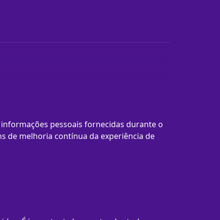
s informações pessoais fornecidas durante o
ns de melhoria contínua da experiência de