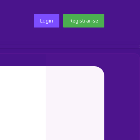
Login
Registrar-se