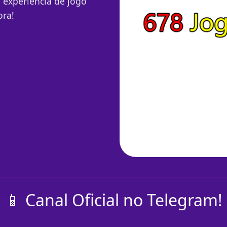
 experiência de jogo
ora!
📱 Canal Oficial no Telegram!