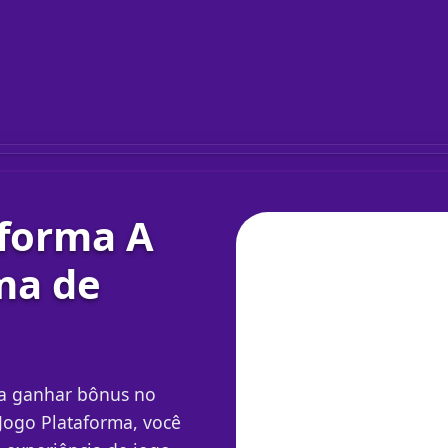
aforma A
ma de
ra ganhar bônus no
Jogo Plataforma, você