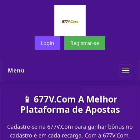
Login
Registrar-se
Menu
📱 677V.Com A Melhor
Plataforma de Apostas
Cadastre-se na 677V.Com para ganhar bônus no
cadastro e em cada recarga. Com a 677V.Com,