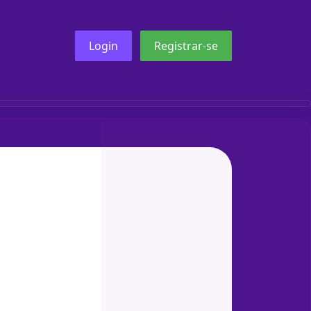
Login
Registrar-se