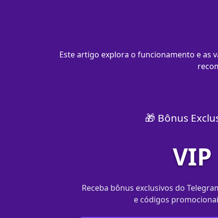
Este artigo explora o funcionamento e as
recom
🎁 Bônus Exclu
VIP
Receba bônus exclusivos do Telegra
e códigos promocionai