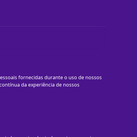
essoais fornecidas durante o uso de nossos
 contínua da experiência de nossos