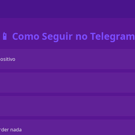
📱 Como Seguir no Telegram
ositivo
erder nada