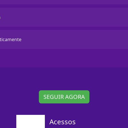
a
aticamente
SEGUIR AGORA
Acessos