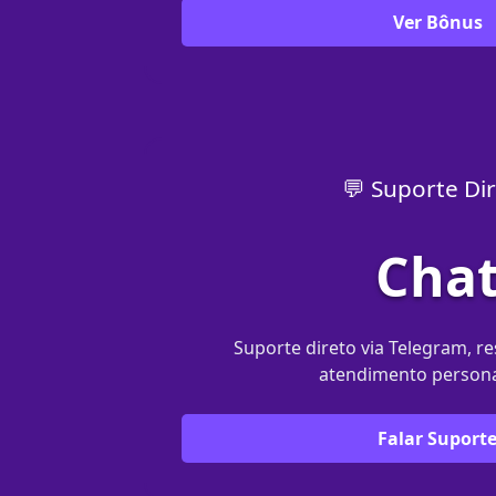
Ver Bônus
💬 Suporte Di
Cha
Suporte direto via Telegram, r
atendimento persona
Falar Suport