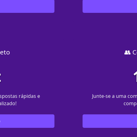
reto
👥 
t
espostas rápidas e
Junte-se a uma com
lizado!
compa
e