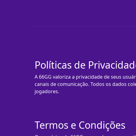
Políticas de Privacida
A 66GG valoriza a privacidade de seus usu
canais de comunicação. Todos os dados cole
jogadores.
Termos e Condições