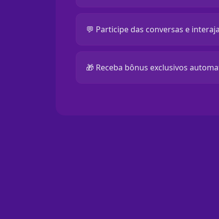
💬 Participe das conversas e interaj
🎁 Receba bônus exclusivos autom