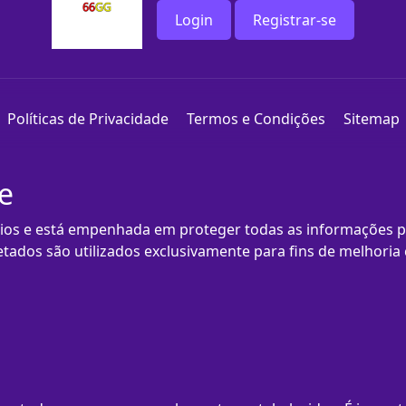
Login
Registrar-se
Políticas de Privacidade
Termos e Condições
Sitemap
de
ários e está empenhada em proteger todas as informações p
tados são utilizados exclusivamente para fins de melhoria