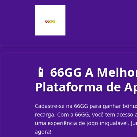
📱 66GG A Melho
Plataforma de A
Cadastre-se na 66GG para ganhar bônus
recarga. Com a 66GG, você tem acesso a
uma experiência de jogo inigualável. J
agora!