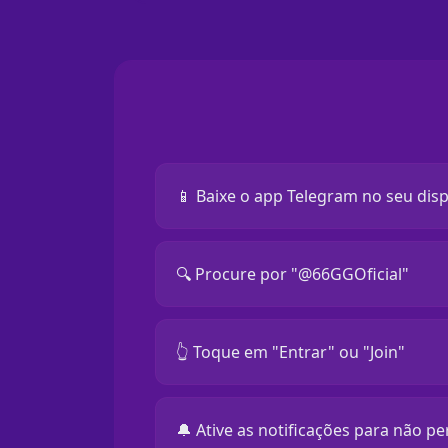
📱 Baixe o app Telegram no seu disp
🔍 Procure por "@66GGOficial"
👆 Toque em "Entrar" ou "Join"
🔔 Ative as notificações para não p