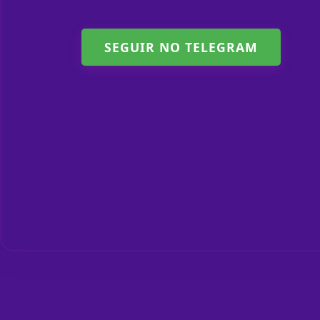
SEGUIR NO TELEGRAM