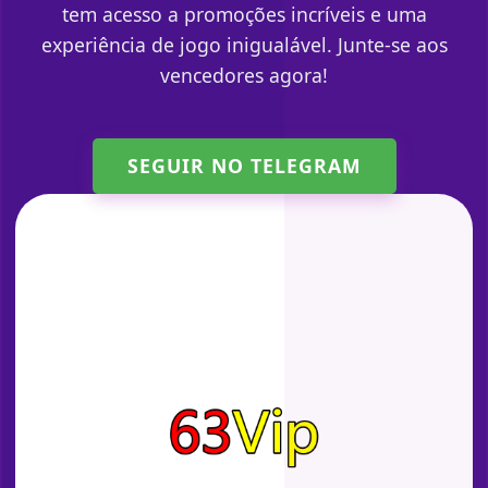
tem acesso a promoções incríveis e uma
experiência de jogo inigualável. Junte-se aos
vencedores agora!
SEGUIR NO TELEGRAM