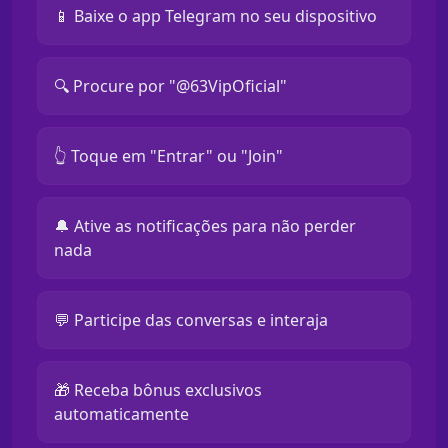
📱 Baixe o app Telegram no seu dispositivo
🔍 Procure por "@63VipOficial"
👆 Toque em "Entrar" ou "Join"
🔔 Ative as notificações para não perder
nada
💬 Participe das conversas e interaja
🎁 Receba bônus exclusivos
automaticamente