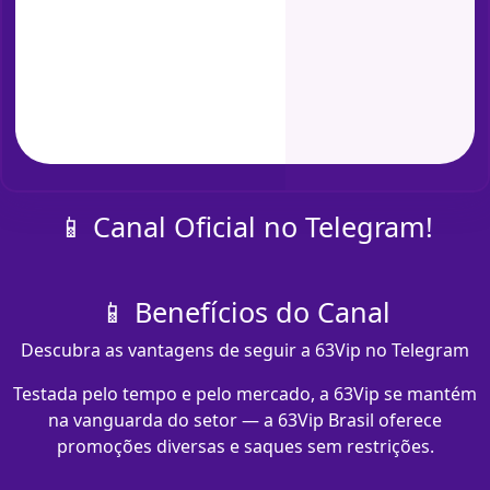
📱 Canal Oficial no Telegram!
📱 Benefícios do Canal
Descubra as vantagens de seguir a 63Vip no Telegram
Testada pelo tempo e pelo mercado, a 63Vip se mantém
na vanguarda do setor — a 63Vip Brasil oferece
promoções diversas e saques sem restrições.