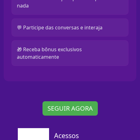
nada
💬 Participe das conversas e interaja
🎁 Receba bônus exclusivos
automaticamente
SEGUIR AGORA
Acessos