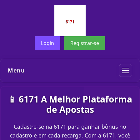
Login
Registrar-se
Menu
📱 6171 A Melhor Plataforma
de Apostas
Cadastre-se na 6171 para ganhar bônus no
cadastro e em cada recarga. Com a 6171, você