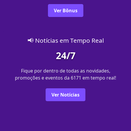
Ver Bônus
📢 Notícias em Tempo Real
24/7
Fique por dentro de todas as novidades,
promoções e eventos da 6171 em tempo real!
Ver Notícias