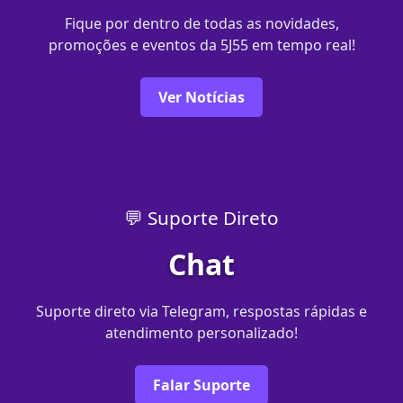
Fique por dentro de todas as novidades,
promoções e eventos da 5J55 em tempo real!
Ver Notícias
💬 Suporte Direto
Chat
Suporte direto via Telegram, respostas rápidas e
atendimento personalizado!
Falar Suporte