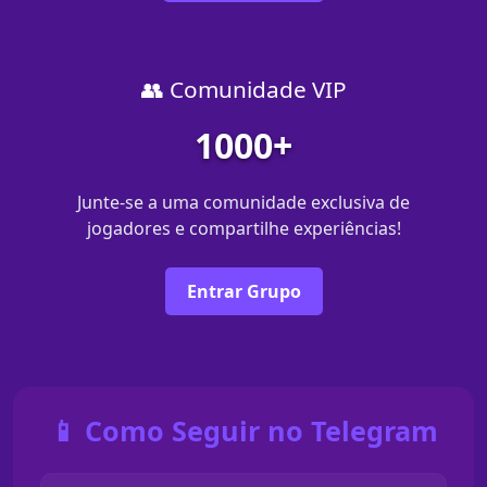
👥 Comunidade VIP
1000+
Junte-se a uma comunidade exclusiva de
jogadores e compartilhe experiências!
Entrar Grupo
📱 Como Seguir no Telegram