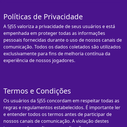
Políticas de Privacidade
A 5J55 valoriza a privacidade de seus usuários e está
empenhada em proteger todas as informações
pessoais fornecidas durante o uso de nossos canais de
comunicação. Todos os dados coletados são utilizados
exclusivamente para fins de melhoria contínua da
experiência de nossos jogadores.
Termos e Condições
Os usuários da 5J55 concordam em respeitar todas as
regras e regulamentos estabelecidos. É importante ler
e entender todos os termos antes de participar de
nossos canais de comunicação. A violação destes