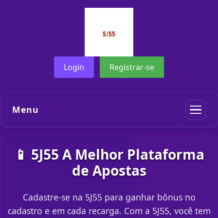
Login
Registrar-se
Menu
📱 5J55 A Melhor Plataforma
de Apostas
Cadastre-se na 5J55 para ganhar bônus no
cadastro e em cada recarga. Com a 5J55, você tem