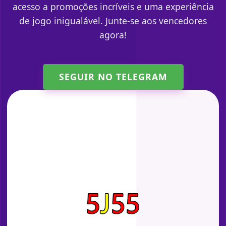
acesso a promoções incríveis e uma experiência
de jogo inigualável. Junte-se aos vencedores
agora!
SEGUIR NO TELEGRAM