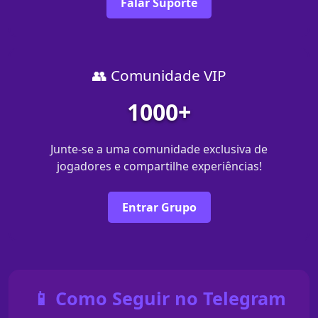
Falar Suporte
👥 Comunidade VIP
1000+
Junte-se a uma comunidade exclusiva de
jogadores e compartilhe experiências!
Entrar Grupo
📱 Como Seguir no Telegram