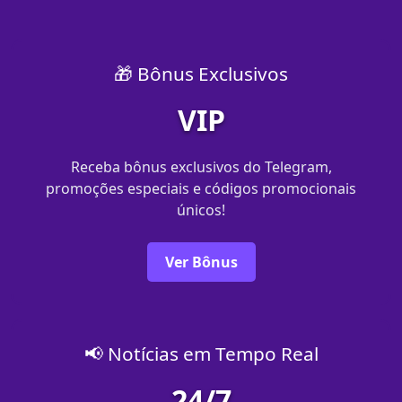
🎁 Bônus Exclusivos
VIP
Receba bônus exclusivos do Telegram,
promoções especiais e códigos promocionais
únicos!
Ver Bônus
📢 Notícias em Tempo Real
24/7