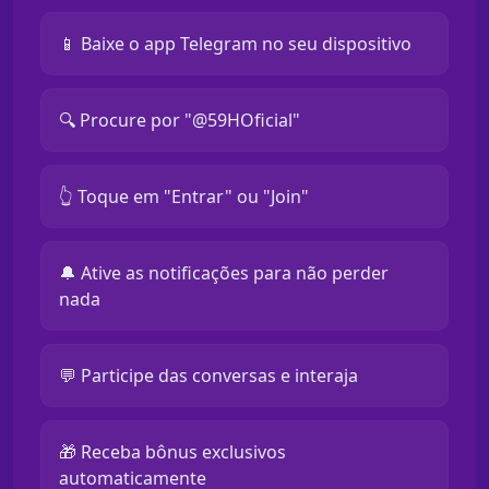
📱 Baixe o app Telegram no seu dispositivo
🔍 Procure por "@59HOficial"
👆 Toque em "Entrar" ou "Join"
🔔 Ative as notificações para não perder
nada
💬 Participe das conversas e interaja
🎁 Receba bônus exclusivos
automaticamente