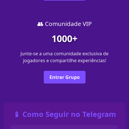
👥 Comunidade VIP
1000+
Junte-se a uma comunidade exclusiva de
jogadores e compartilhe experiências!
Entrar Grupo
📱 Como Seguir no Telegram