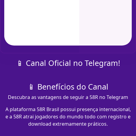
📱 Canal Oficial no Telegram!
📱 Benefícios do Canal
Descubra as vantagens de seguir a 58R no Telegram
A plataforma 58R Brasil possui presença internacional,
e a 58R atrai jogadores do mundo todo com registro e
download extremamente práticos.