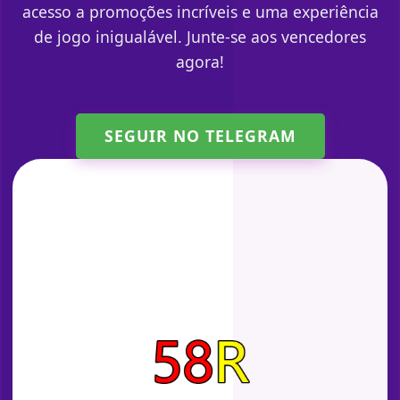
acesso a promoções incríveis e uma experiência
de jogo inigualável. Junte-se aos vencedores
agora!
SEGUIR NO TELEGRAM