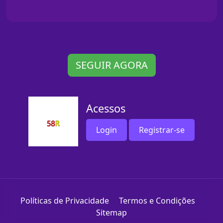
SEGUIR AGORA
Acessos
Login
Registrar-se
Políticas de Privacidade
Termos e Condições
Sitemap