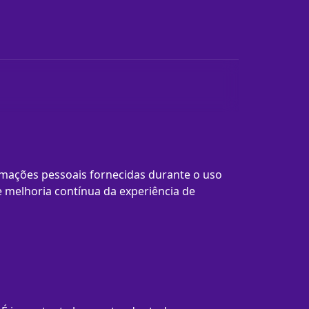
rmações pessoais fornecidas durante o uso
e melhoria contínua da experiência de