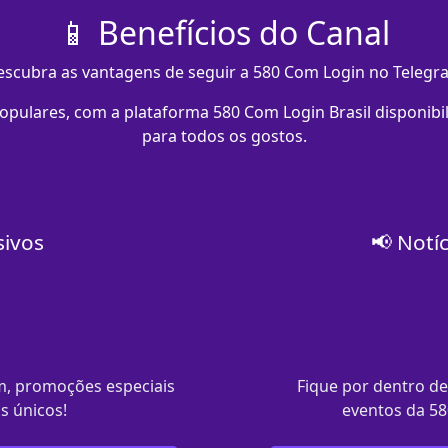
📱 Benefícios do Canal
escubra as vantagens de seguir a 580 Com Login no Telegr
pulares, com a plataforma 580 Com Login Brasil disponibil
para todos os gostos.
sivos
📢 Notí
m, promoções especiais
Fique por dentro d
s únicos!
eventos da 58