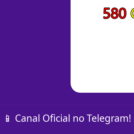
📱 Canal Oficial no Telegram!