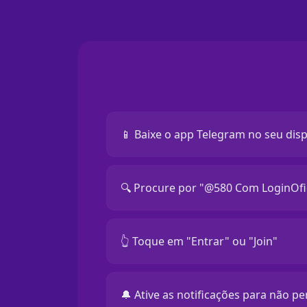
📱 Baixe o app Telegram no seu disp
🔍 Procure por "@580 Com LoginOfic
👆 Toque em "Entrar" ou "Join"
🔔 Ative as notificações para não p