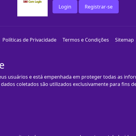
Login
Registrar-se
Políticas de Privacidade
Termos e Condições
Sitemap
de
seus usuários e está empenhada em proteger todas as info
dados coletados são utilizados exclusivamente para fins d