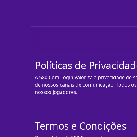
Políticas de Privacida
A 580 Com Login valoriza a privacidade de 
de nossos canais de comunicação. Todos os 
nossos jogadores.
Termos e Condições