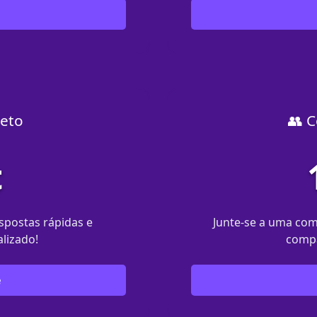
reto
👥 
t
espostas rápidas e
Junte-se a uma com
lizado!
compa
e