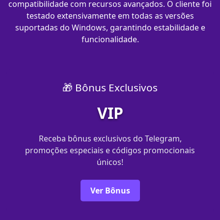
compatibilidade com recursos avançados. O cliente foi
testado extensivamente em todas as versões
suportadas do Windows, garantindo estabilidade e
funcionalidade.
🎁 Bônus Exclusivos
VIP
Receba bônus exclusivos do Telegram,
promoções especiais e códigos promocionais
únicos!
Ver Bônus