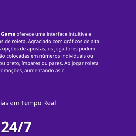
 Game
oferece uma interface intuitiva e
s de roleta. Agraciado com gráficos de alta
as opções de apostas, os jogadores podem
 são colocadas em números individuais ou
 preto, ímpares ou pares. Ao jogar roleta
 promoções, aumentando as c.
cias em Tempo Real
24/7