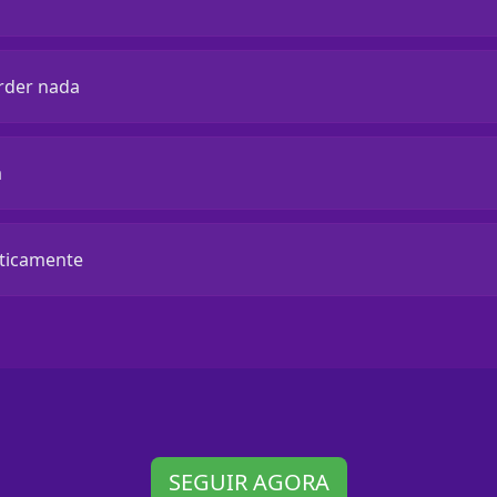
erder nada
a
aticamente
SEGUIR AGORA