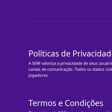
Políticas de Privacida
A 56W valoriza a privacidade de seus usuá
canais de comunicação. Todos os dados cole
jogadores.
Termos e Condições