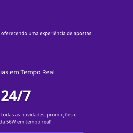
r, oferecendo uma experiência de apostas
cias em Tempo Real
24/7
e todas as novidades, promoções e
da 56W em tempo real!