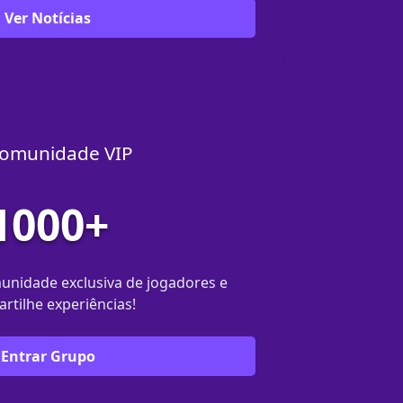
Ver Notícias
Comunidade VIP
1000+
unidade exclusiva de jogadores e
rtilhe experiências!
Entrar Grupo