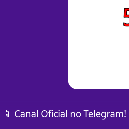
📱 Canal Oficial no Telegram!