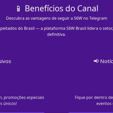
📱 Benefícios do Canal
Descubra as vantagens de seguir a 56W no Telegram
peitados do Brasil — a plataforma 56W Brasil lidera o seto
definitiva.
sivos
📢 Notí
m, promoções especiais
Fique por dentro d
s únicos!
eventos 