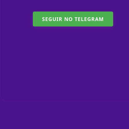
SEGUIR NO TELEGRAM