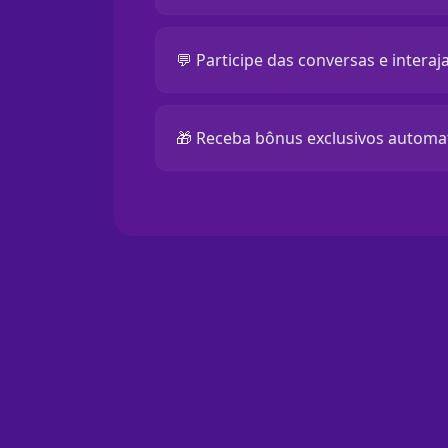
💬 Participe das conversas e interaj
🎁 Receba bônus exclusivos autom