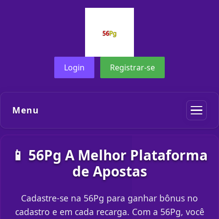
Login
Registrar-se
Menu
📱 56Pg A Melhor Plataforma
de Apostas
Cadastre-se na 56Pg para ganhar bônus no
cadastro e em cada recarga. Com a 56Pg, você