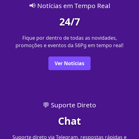
📢 Notícias em Tempo Real
24/7
Fique por dentro de todas as novidades,
promoções e eventos da 56Pg em tempo real!
Ver Notícias
💬 Suporte Direto
Chat
Suporte direto via Telegram, respostas rápidas e