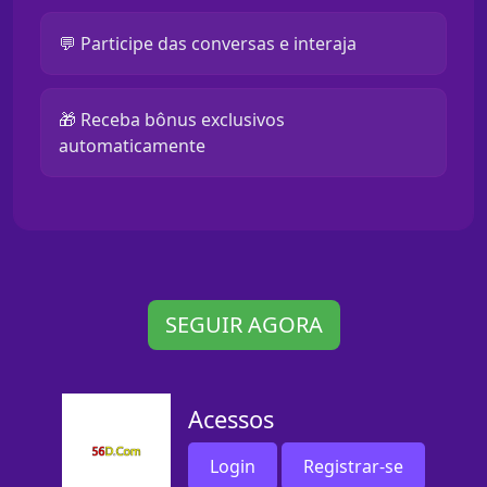
💬 Participe das conversas e interaja
🎁 Receba bônus exclusivos
automaticamente
SEGUIR AGORA
Acessos
Login
Registrar-se