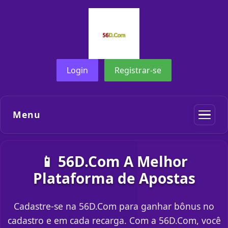
Login
Registrar-se
Menu
📱 56D.Com A Melhor
Plataforma de Apostas
Cadastre-se na 56D.Com para ganhar bônus no
cadastro e em cada recarga. Com a 56D.Com, você