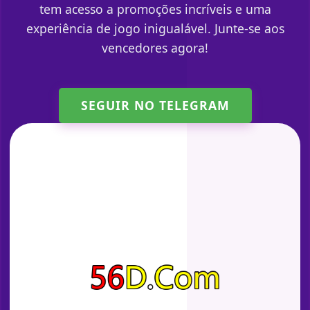
tem acesso a promoções incríveis e uma
experiência de jogo inigualável. Junte-se aos
vencedores agora!
SEGUIR NO TELEGRAM