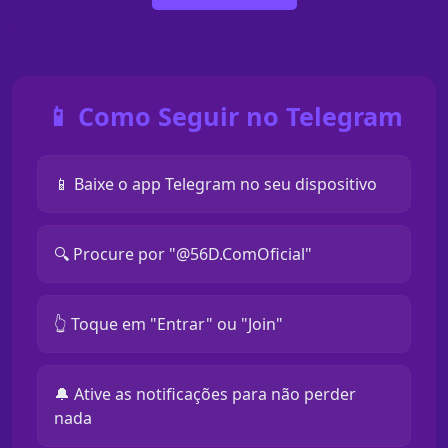
📱 Como Seguir no Telegram
📱 Baixe o app Telegram no seu dispositivo
🔍 Procure por "@56D.ComOficial"
👆 Toque em "Entrar" ou "Join"
🔔 Ative as notificações para não perder
nada