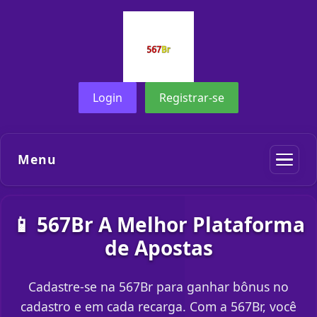
Login
Registrar-se
Menu
📱 567Br A Melhor Plataforma
de Apostas
Cadastre-se na 567Br para ganhar bônus no
cadastro e em cada recarga. Com a 567Br, você