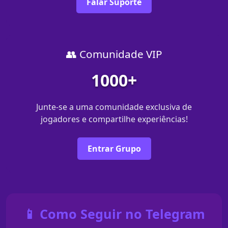
Falar Suporte
👥 Comunidade VIP
1000+
Junte-se a uma comunidade exclusiva de
jogadores e compartilhe experiências!
Entrar Grupo
📱 Como Seguir no Telegram