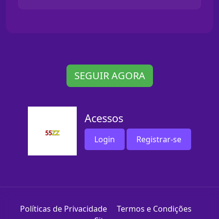
SEGUIR AGORA
Acessos
Login
Registrar-se
Políticas de Privacidade
Termos e Condições