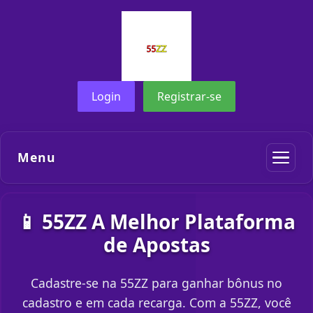
Login
Registrar-se
Menu
📱 55ZZ A Melhor Plataforma
de Apostas
Cadastre-se na 55ZZ para ganhar bônus no
cadastro e em cada recarga. Com a 55ZZ, você