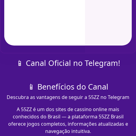
📱 Canal Oficial no Telegram!
📱 Benefícios do Canal
Descubra as vantagens de seguir a 55ZZ no Telegram
A 55ZZ é um dos sites de cassino online mais
conhecidos do Brasil — a plataforma 55ZZ Brasil
oferece jogos completos, informações atualizadas e
navegação intuitiva.