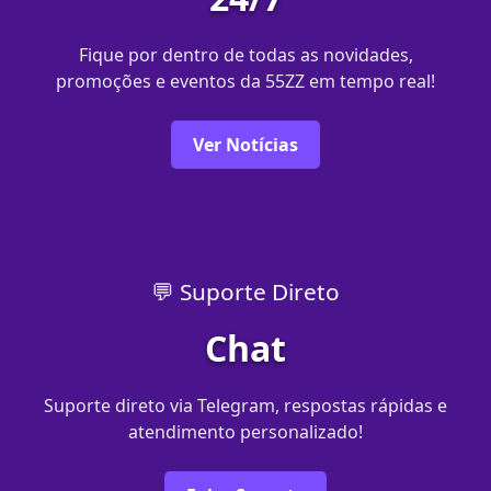
Fique por dentro de todas as novidades,
promoções e eventos da 55ZZ em tempo real!
Ver Notícias
💬 Suporte Direto
Chat
Suporte direto via Telegram, respostas rápidas e
atendimento personalizado!