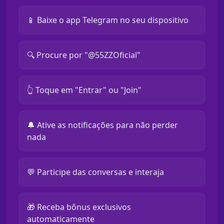
📱 Baixe o app Telegram no seu dispositivo
🔍 Procure por "@55ZZOficial"
👆 Toque em "Entrar" ou "Join"
🔔 Ative as notificações para não perder
nada
💬 Participe das conversas e interaja
🎁 Receba bônus exclusivos
automaticamente