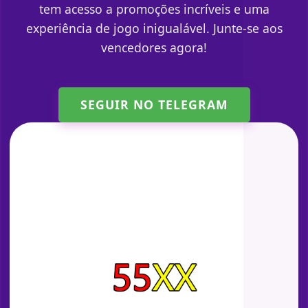
tem acesso a promoções incríveis e uma
experiência de jogo inigualável. Junte-se aos
vencedores agora!
SEGUIR NO TELEGRAM