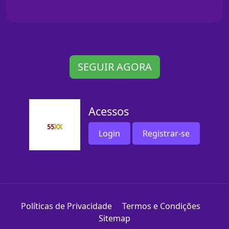
SEGUIR AGORA
Acessos
Login
Registrar-se
Políticas de Privacidade
Termos e Condições
Sitemap