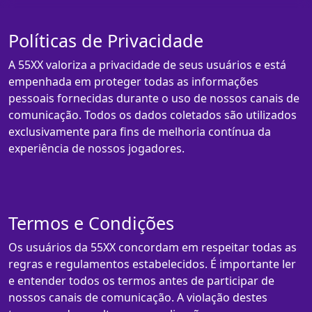
Políticas de Privacidade
A 55XX valoriza a privacidade de seus usuários e está
empenhada em proteger todas as informações
pessoais fornecidas durante o uso de nossos canais de
comunicação. Todos os dados coletados são utilizados
exclusivamente para fins de melhoria contínua da
experiência de nossos jogadores.
Termos e Condições
Os usuários da 55XX concordam em respeitar todas as
regras e regulamentos estabelecidos. É importante ler
e entender todos os termos antes de participar de
nossos canais de comunicação. A violação destes