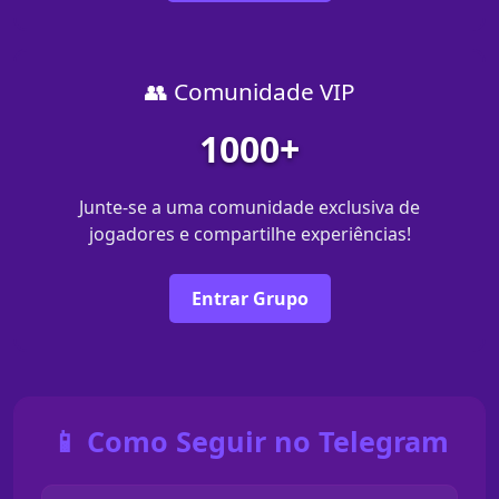
👥 Comunidade VIP
1000+
Junte-se a uma comunidade exclusiva de
jogadores e compartilhe experiências!
Entrar Grupo
📱 Como Seguir no Telegram