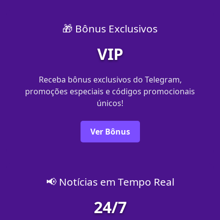
🎁 Bônus Exclusivos
VIP
Receba bônus exclusivos do Telegram,
promoções especiais e códigos promocionais
únicos!
Ver Bônus
📢 Notícias em Tempo Real
24/7