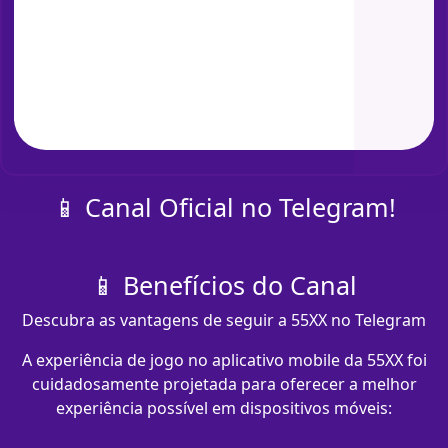
📱 Canal Oficial no Telegram!
📱 Benefícios do Canal
Descubra as vantagens de seguir a 55XX no Telegram
A experiência de jogo no aplicativo mobile da 55XX foi
cuidadosamente projetada para oferecer a melhor
experiência possível em dispositivos móveis: