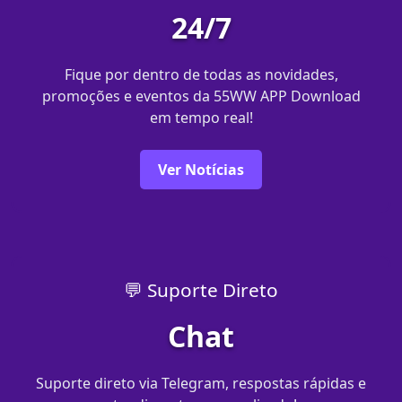
24/7
Fique por dentro de todas as novidades,
promoções e eventos da 55WW APP Download
em tempo real!
Ver Notícias
💬 Suporte Direto
Chat
Suporte direto via Telegram, respostas rápidas e