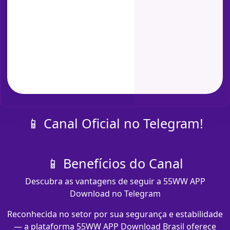
📱 Canal Oficial no Telegram!
📱 Benefícios do Canal
Descubra as vantagens de seguir a 55WW APP
Download no Telegram
Reconhecida no setor por sua segurança e estabilidade
— a plataforma 55WW APP Download Brasil oferece