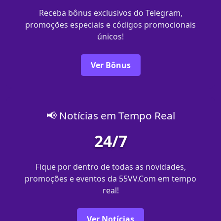
Receba bônus exclusivos do Telegram,
promoções especiais e códigos promocionais
únicos!
Ver Bônus
📢 Notícias em Tempo Real
24/7
Fique por dentro de todas as novidades,
promoções e eventos da 55VV.Com em tempo
real!
Ver Notícias