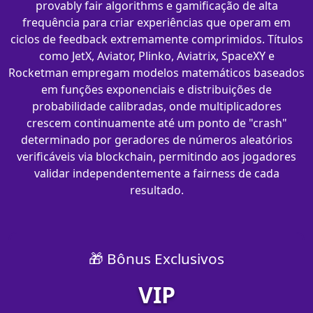
provably fair algorithms e gamificação de alta
frequência para criar experiências que operam em
ciclos de feedback extremamente comprimidos. Títulos
como JetX, Aviator, Plinko, Aviatrix, SpaceXY e
Rocketman empregam modelos matemáticos baseados
em funções exponenciais e distribuições de
probabilidade calibradas, onde multiplicadores
crescem continuamente até um ponto de "crash"
determinado por geradores de números aleatórios
verificáveis via blockchain, permitindo aos jogadores
validar independentemente a fairness de cada
resultado.
🎁 Bônus Exclusivos
VIP