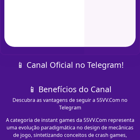
📱 Canal Oficial no Telegram!
📱 Benefícios do Canal
Descubra as vantagens de seguir a 55VV.Com no
Telegram
A categoria de instant games da 55VV.Com representa
uma evolução paradigmática no design de mecânicas
de jogo, sintetizando conceitos de crash games,