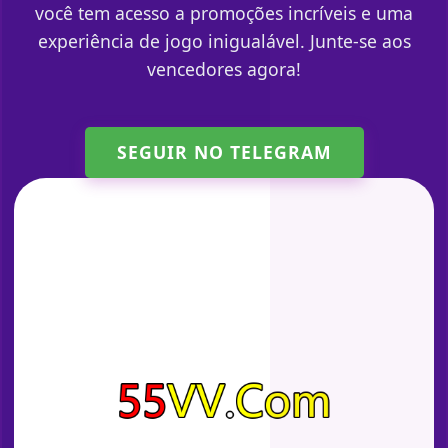
você tem acesso a promoções incríveis e uma
experiência de jogo inigualável. Junte-se aos
vencedores agora!
SEGUIR NO TELEGRAM