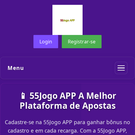
Login
Registrar-se
Menu
📱 55Jogo APP A Melhor
Plataforma de Apostas
Cadastre-se na 55Jogo APP para ganhar bônus no
cadastro e em cada recarga. Com a 55Jogo APP,