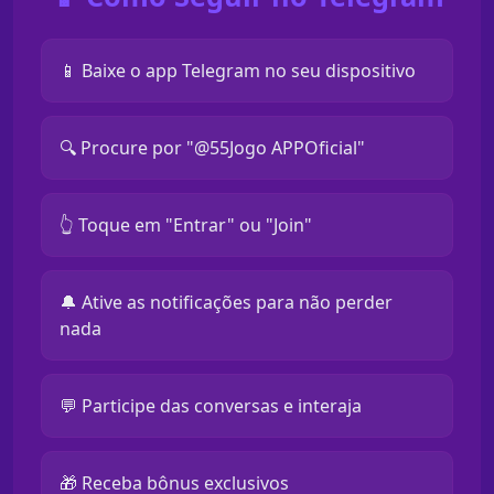
📱 Baixe o app Telegram no seu dispositivo
🔍 Procure por "@55Jogo APPOficial"
👆 Toque em "Entrar" ou "Join"
🔔 Ative as notificações para não perder
nada
💬 Participe das conversas e interaja
🎁 Receba bônus exclusivos