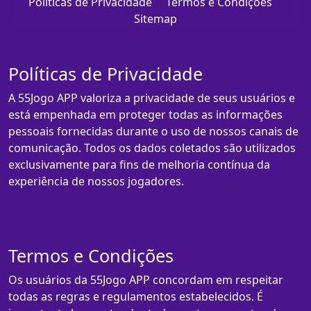
Políticas de Privacidade
Termos e Condições
Sitemap
Políticas de Privacidade
A 55Jogo APP valoriza a privacidade de seus usuários e
está empenhada em proteger todas as informações
pessoais fornecidas durante o uso de nossos canais de
comunicação. Todos os dados coletados são utilizados
exclusivamente para fins de melhoria contínua da
experiência de nossos jogadores.
Termos e Condições
Os usuários da 55Jogo APP concordam em respeitar
todas as regras e regulamentos estabelecidos. É