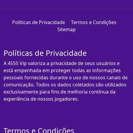
Políticas de Privacidade
Termos e Condições
Sitemap
Políticas de Privacidade
A 4555 Vip valoriza a privacidade de seus usuários e
está empenhada em proteger todas as informações
pessoais fornecidas durante o uso de nossos canais de
comunicação. Todos os dados coletados são utilizados
exclusivamente para fins de melhoria contínua da
experiência de nossos jogadores.
Termos e Condições