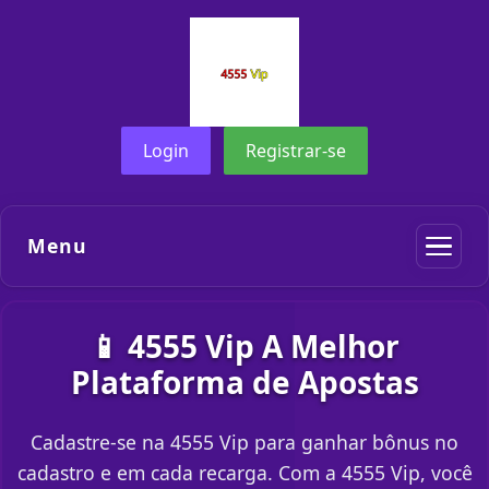
Login
Registrar-se
Menu
📱 4555 Vip A Melhor
Plataforma de Apostas
Cadastre-se na 4555 Vip para ganhar bônus no
cadastro e em cada recarga. Com a 4555 Vip, você