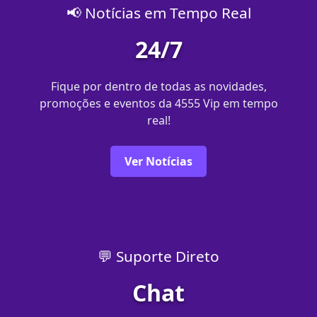
📢 Notícias em Tempo Real
24/7
Fique por dentro de todas as novidades,
promoções e eventos da 4555 Vip em tempo
real!
Ver Notícias
💬 Suporte Direto
Chat