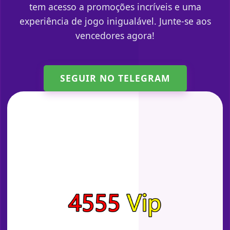
tem acesso a promoções incríveis e uma
experiência de jogo inigualável. Junte-se aos
vencedores agora!
SEGUIR NO TELEGRAM