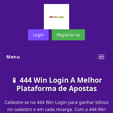
Login
Registrar-se
Menu
📱 444 Win Login A Melhor
Plataforma de Apostas
Cadastre-se na 444 Win Login para ganhar bônus
no cadastro e em cada recarga. Com a 444 Win