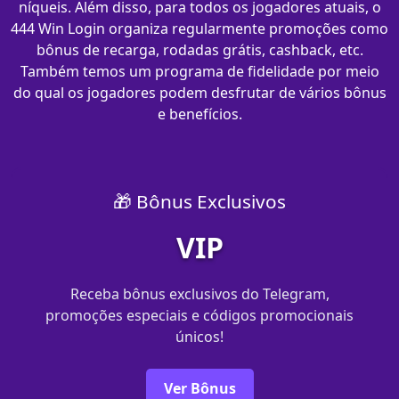
níqueis. Além disso, para todos os jogadores atuais, o
444 Win Login organiza regularmente promoções como
bônus de recarga, rodadas grátis, cashback, etc.
Também temos um programa de fidelidade por meio
do qual os jogadores podem desfrutar de vários bônus
e benefícios.
🎁 Bônus Exclusivos
VIP
Receba bônus exclusivos do Telegram,
promoções especiais e códigos promocionais
únicos!
Ver Bônus