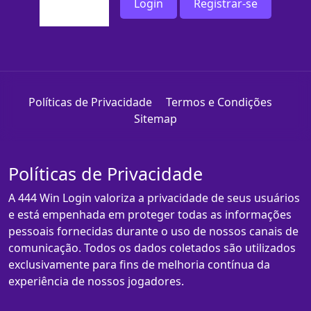
Login
Registrar-se
Políticas de Privacidade
Termos e Condições
Sitemap
Políticas de Privacidade
A 444 Win Login valoriza a privacidade de seus usuários
e está empenhada em proteger todas as informações
pessoais fornecidas durante o uso de nossos canais de
comunicação. Todos os dados coletados são utilizados
exclusivamente para fins de melhoria contínua da
experiência de nossos jogadores.