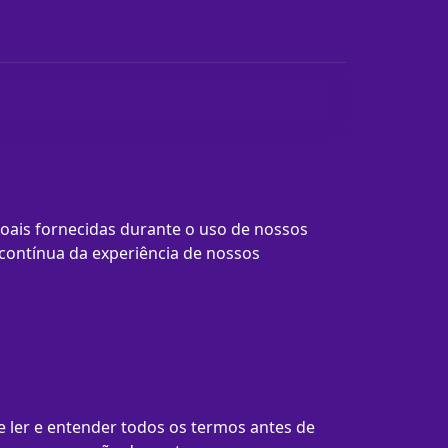
oais fornecidas durante o uso de nossos
 contínua da experiência de nossos
 ler e entender todos os termos antes de