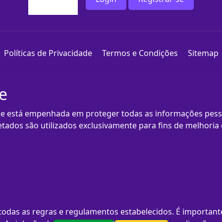
Políticas de Privacidade
Termos e Condições
Sitemap
de
os e está empenhada em proteger todas as informações pess
tados são utilizados exclusivamente para fins de melhoria
odas as regras e regulamentos estabelecidos. É importante