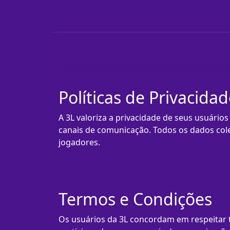
Políticas de Privacida
A 3L valoriza a privacidade de seus usuári
canais de comunicação. Todos os dados cole
jogadores.
Termos e Condições
Os usuários da 3L concordam em respeitar t