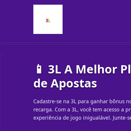
📱 3L A Melhor P
de Apostas
Cadastre-se na 3L para ganhar bônus n
recarga. Com a 3L, você tem acesso a p
experiência de jogo inigualável. Junte-