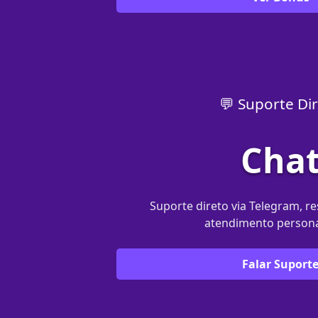
💬 Suporte Di
Cha
Suporte direto via Telegram, r
atendimento persona
Falar Suport