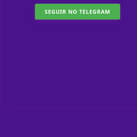
SEGUIR NO TELEGRAM