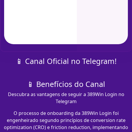
📱 Canal Oficial no Telegram!
📱 Benefícios do Canal
Descubra as vantagens de seguir a 389Win Login no
Telegram
O processo de onboarding da 389Win Login foi
engenheirado segundo princípios de conversion rate
optimization (CRO) e friction reduction, implementando