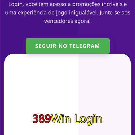
Login, você tem acesso a promoções incríveis e
uma experiência de jogo inigualável. Junte-se aos
vencedores agora!
SEGUIR NO TELEGRAM