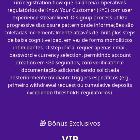
um registration flow que balanceia imperatives
regulatórios de Know Your Customer (KYC) com user
experience streamlined. O signup process utiliza
progressive disclosure pattern onde informações são
coletadas incrementalmente através de múltiplos steps
de baixa cognitive load, em vez de forms monolíticos
intimidantes. O step inicial requer apenas email,
password e currency selection, permitindo account
creation em <30 segundos, com verification e
documentação adicional sendo solicitada
posteriormente mediante triggers específicos (e.g.,
primeiro withdrawal request ou cumulative deposits
excedendo thresholds regulatórios).
🎁 Bônus Exclusivos
VIP