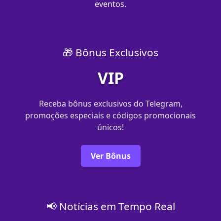
eventos.
🎁 Bônus Exclusivos
VIP
Receba bônus exclusivos do Telegram,
promoções especiais e códigos promocionais
únicos!
Ver Bônus
📢 Notícias em Tempo Real