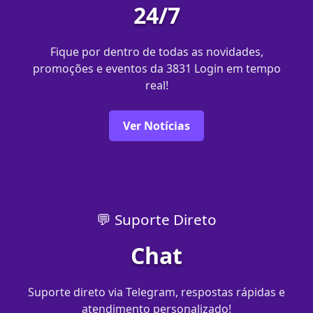
24/7
Fique por dentro de todas as novidades,
promoções e eventos da 3831 Login em tempo
real!
Ver Notícias
💬 Suporte Direto
Chat
Suporte direto via Telegram, respostas rápidas e
atendimento personalizado!