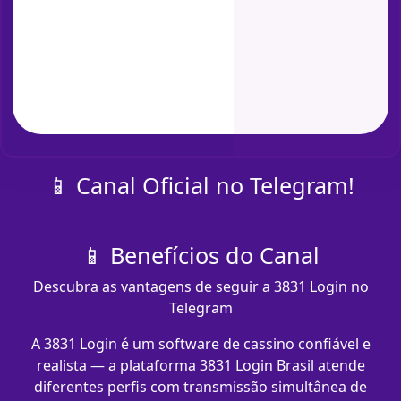
📱 Canal Oficial no Telegram!
📱 Benefícios do Canal
Descubra as vantagens de seguir a 3831 Login no
Telegram
A 3831 Login é um software de cassino confiável e
realista — a plataforma 3831 Login Brasil atende
diferentes perfis com transmissão simultânea de