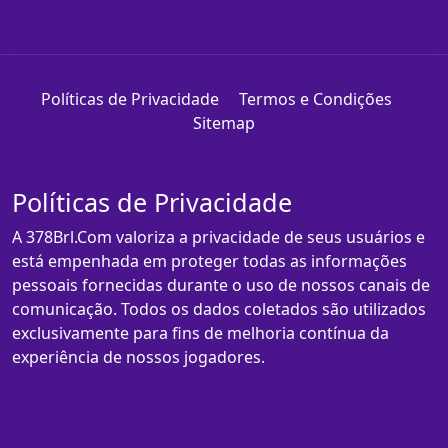
Políticas de Privacidade
Termos e Condições
Sitemap
Políticas de Privacidade
A 378Brl.Com valoriza a privacidade de seus usuários e
está empenhada em proteger todas as informações
pessoais fornecidas durante o uso de nossos canais de
comunicação. Todos os dados coletados são utilizados
exclusivamente para fins de melhoria contínua da
experiência de nossos jogadores.