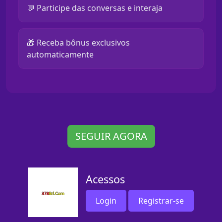
💬 Participe das conversas e interaja
🎁 Receba bônus exclusivos
automaticamente
SEGUIR AGORA
Acessos
Login
Registrar-se