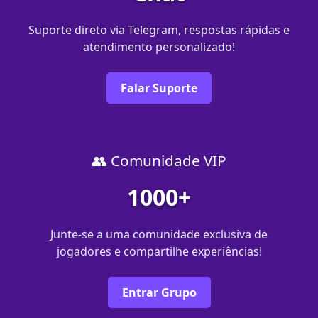
Suporte direto via Telegram, respostas rápidas e
atendimento personalizado!
Falar Suporte
👥 Comunidade VIP
1000+
Junte-se a uma comunidade exclusiva de
jogadores e compartilhe experiências!
Entrar Grupo