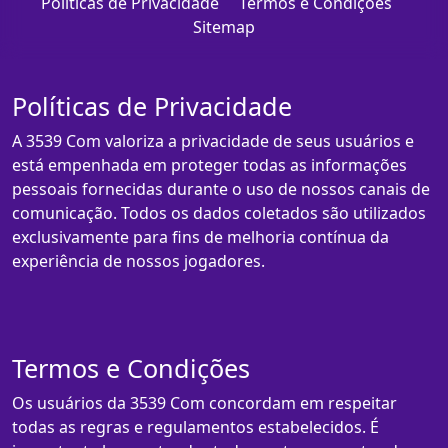
Políticas de Privacidade
Termos e Condições
Sitemap
Políticas de Privacidade
A 3539 Com valoriza a privacidade de seus usuários e
está empenhada em proteger todas as informações
pessoais fornecidas durante o uso de nossos canais de
comunicação. Todos os dados coletados são utilizados
exclusivamente para fins de melhoria contínua da
experiência de nossos jogadores.
Termos e Condições
Os usuários da 3539 Com concordam em respeitar
todas as regras e regulamentos estabelecidos. É