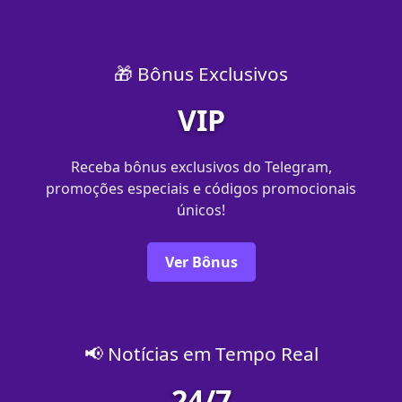
🎁 Bônus Exclusivos
VIP
Receba bônus exclusivos do Telegram,
promoções especiais e códigos promocionais
únicos!
Ver Bônus
📢 Notícias em Tempo Real
24/7