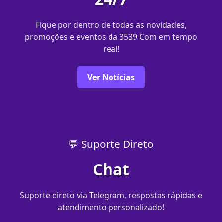
Fique por dentro de todas as novidades,
promoções e eventos da 3539 Com em tempo
real!
Ver Notícias
💬 Suporte Direto
Chat
Suporte direto via Telegram, respostas rápidas e
atendimento personalizado!