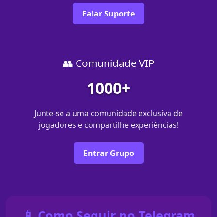
Falar Suporte
👥 Comunidade VIP
1000+
Junte-se a uma comunidade exclusiva de
jogadores e compartilhe experiências!
Entrar Grupo
📱 Como Seguir no Telegram