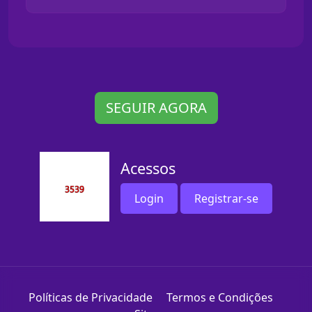
SEGUIR AGORA
Acessos
Login
Registrar-se
Políticas de Privacidade
Termos e Condições