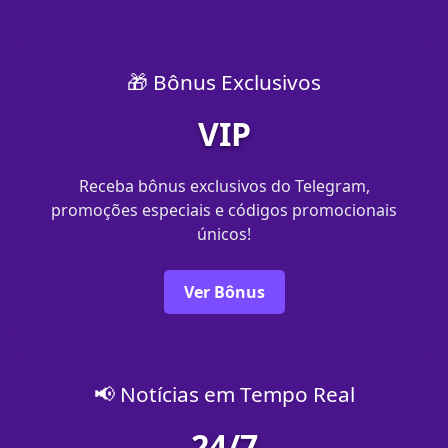
🎁 Bônus Exclusivos
VIP
Receba bônus exclusivos do Telegram,
promoções especiais e códigos promocionais
únicos!
Ver Bônus
📢 Notícias em Tempo Real
24/7