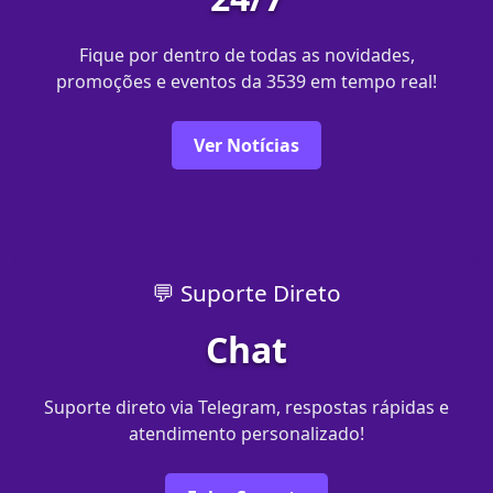
Fique por dentro de todas as novidades,
promoções e eventos da 3539 em tempo real!
Ver Notícias
💬 Suporte Direto
Chat
Suporte direto via Telegram, respostas rápidas e
atendimento personalizado!