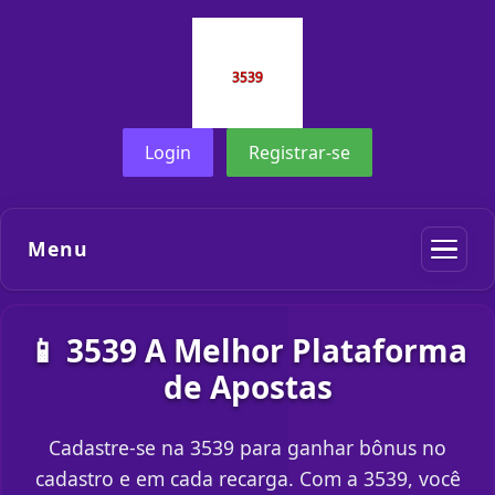
Login
Registrar-se
Menu
📱 3539 A Melhor Plataforma
de Apostas
Cadastre-se na 3539 para ganhar bônus no
cadastro e em cada recarga. Com a 3539, você