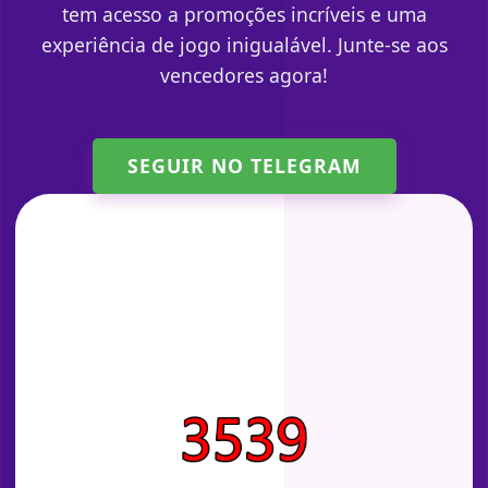
tem acesso a promoções incríveis e uma
experiência de jogo inigualável. Junte-se aos
vencedores agora!
SEGUIR NO TELEGRAM